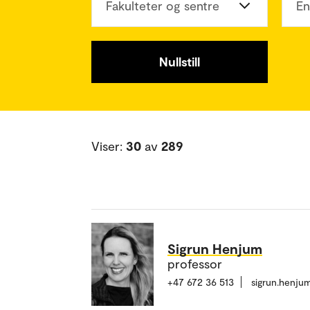
Fakulteter og sentre
En
Nullstill
Viser:
30
av
289
Sigrun Henjum
professor
+47 672 36 513
sigrun.henj