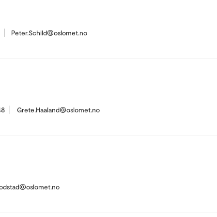
Peter.Schild@oslomet.no
48
Grete.Haaland@oslomet.no
.Fodstad@oslomet.no