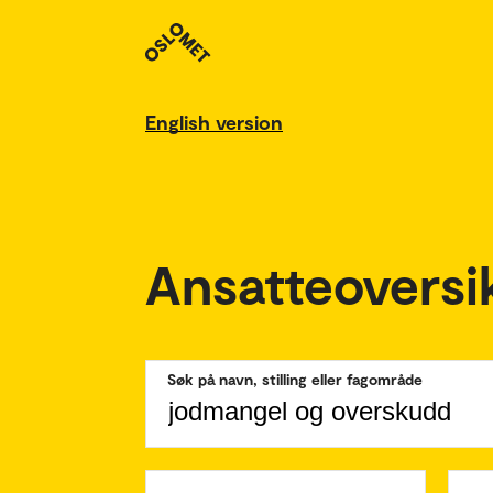
English version
Ansatteoversi
Søk på navn, stilling eller fagområde