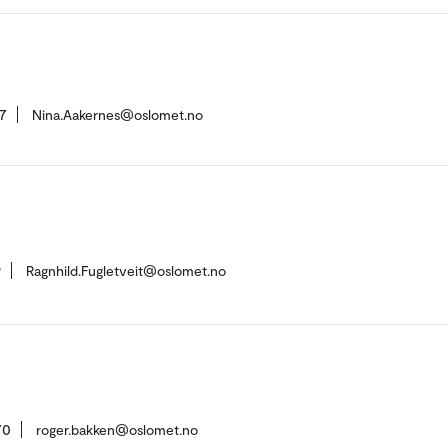
7
Nina.Aakernes@oslomet.no
9
Ragnhild.Fugletveit@oslomet.no
70
roger.bakken@oslomet.no