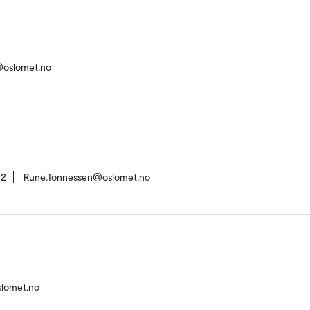
e@oslomet.no
42
Rune.Tonnessen@oslomet.no
slomet.no