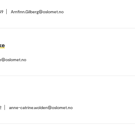
49
Arnfinn.Gilberg@oslomet.no
ke
ke@oslomet.no
2
anne-catrine.wolden@oslomet.no