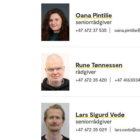
Oana Pintilie
seniorrådgiver
+47 672 37 535
oana.pintili
Rune Tønnessen
rådgiver
+47 672 35 420
+47 416303
Lars Sigurd Vedø
seniorrådgiver
+47 672 35 029
lars.vedo@o