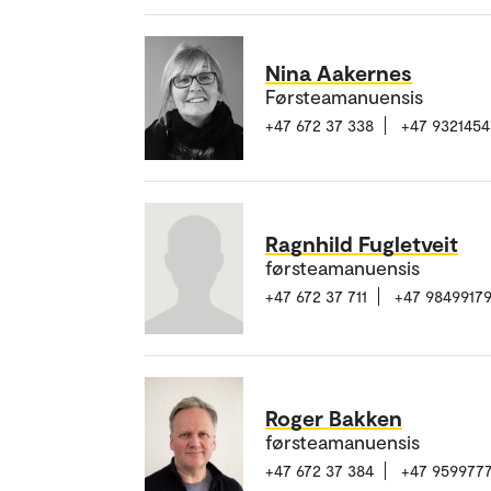
Nina Aakernes
Førsteamanuensis
+47 672 37 338
+47 9321454
Ragnhild Fugletveit
førsteamanuensis
+47 672 37 711
+47 9849917
Roger Bakken
førsteamanuensis
+47 672 37 384
+47 959977