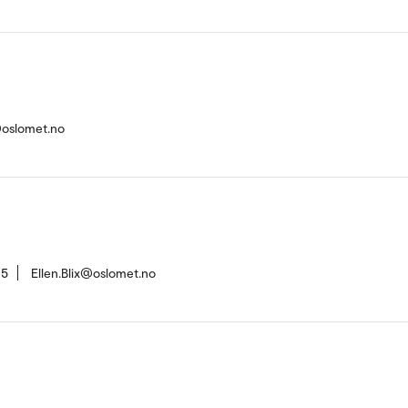
oslomet.no
15
Ellen.Blix@oslomet.no