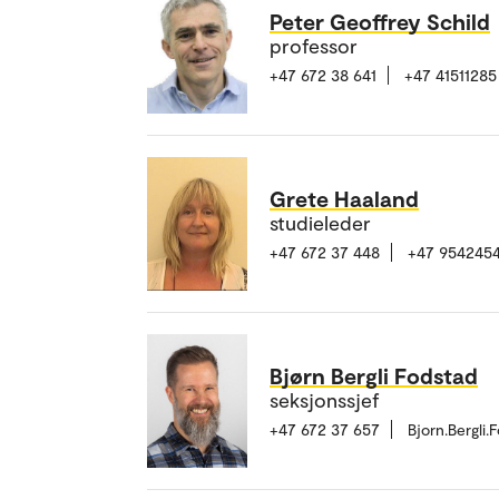
Peter Geoffrey Schild
professor
+47 672 38 641
+47 41511285
Grete Haaland
studieleder
+47 672 37 448
+47 954245
Bjørn Bergli Fodstad
seksjonssjef
+47 672 37 657
Bjorn.Bergli