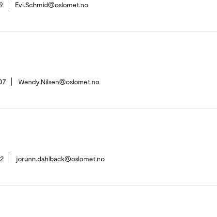
9
Evi.Schmid@oslomet.no
07
Wendy.Nilsen@oslomet.no
42
jorunn.dahlback@oslomet.no