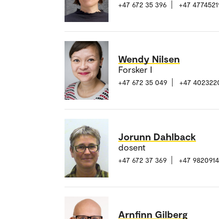
+47 672 35 396
+47 4774521
Wendy Nilsen
Forsker I
+47 672 35 049
+47 402322
Jorunn Dahlback
dosent
+47 672 37 369
+47 982091
Arnfinn Gilberg