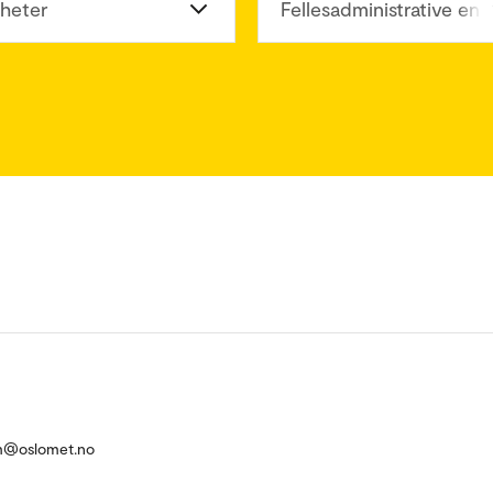
heter
Fellesadministrative enh
um@oslomet.no