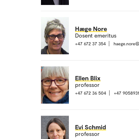
Hæge Nore
Dosent emeritus
+47 672 37 354
haege.nore@
Ellen Blix
professor
+47 672 36 504
+47 905893
Evi Schmid
professor