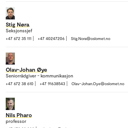
Stig Nøra
Seksjonssjef
+47 672 35 111
+47 40247206
Stig.Nora@oslomet.no
Olav-Johan Øye
Seniorrådgiver - kommunikasjon
+47 672 38 610
+47 91638543
Olav-Johan.Oye@oslomet.no
Nils Pharo
professor