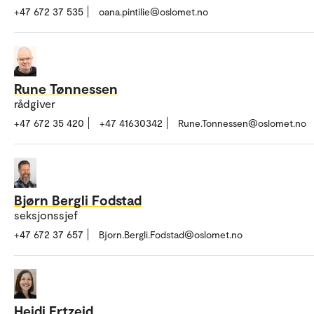
+47 672 37 535
oana.pintilie@oslomet.no
Rune Tønnessen
rådgiver
+47 672 35 420
+47 41630342
Rune.Tonnessen@oslomet.no
Bjørn Bergli Fodstad
seksjonssjef
+47 672 37 657
Bjorn.Bergli.Fodstad@oslomet.no
Heidi Ertzeid