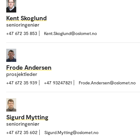
Kent Skoglund
senioringeniør
+47 672 35 853
Kent.Skoglund@oslomet.no
Frode Andersen
prosjektleder
+47 672 35 939
+47 93247821
Frode.Andersen@oslomet.no
Sigurd Mytting
senioringeniør
+47 672 35 602
Sigurd.Mytting@oslomet.no