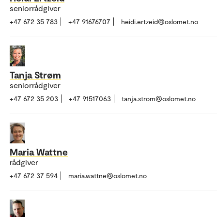
seniorrådgiver
+47 672 35 783
+47 91676707
heidi.ertzeid@oslomet.no
Tanja Strøm
seniorrådgiver
+47 672 35 203
+47 91517063
tanja.strom@oslomet.no
Maria Wattne
rådgiver
+47 672 37 594
maria.wattne@oslomet.no