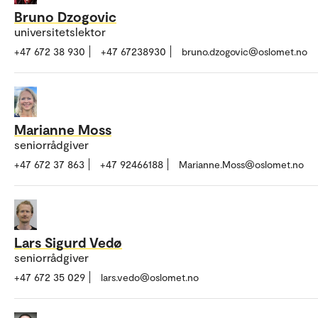
Bruno Dzogovic
universitetslektor
+47 672 38 930
+47 67238930
bruno.dzogovic@oslomet.no
Marianne Moss
seniorrådgiver
+47 672 37 863
+47 92466188
Marianne.Moss@oslomet.no
Lars Sigurd Vedø
seniorrådgiver
+47 672 35 029
lars.vedo@oslomet.no