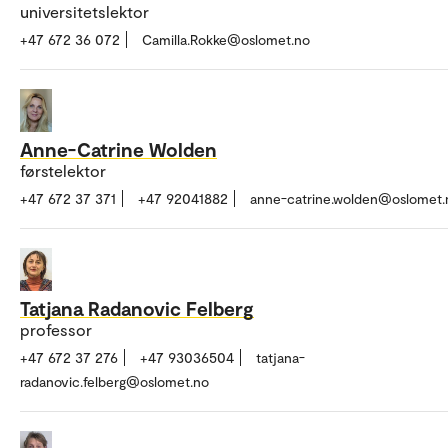
universitetslektor
+47 672 36 072
Camilla.Rokke@oslomet.no
Anne-Catrine Wolden
førstelektor
+47 672 37 371
+47 92041882
anne-catrine.wolden@oslomet.
Tatjana Radanovic Felberg
professor
+47 672 37 276
+47 93036504
tatjana-
radanovic.felberg@oslomet.no