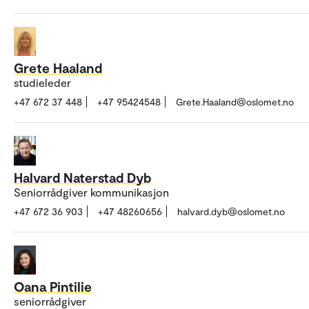
Grete Haaland
studieleder
+47 672 37 448
+47 95424548
Grete.Haaland@oslomet.no
Halvard Naterstad Dyb
Seniorrådgiver kommunikasjon
+47 672 36 903
+47 48260656
halvard.dyb@oslomet.no
Oana Pintilie
seniorrådgiver