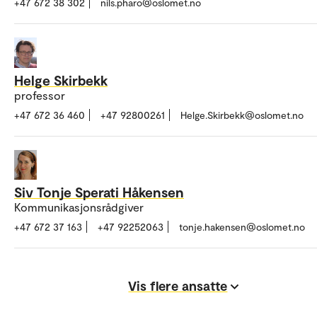
+47 672 38 302
nils.pharo@oslomet.no
Helge Skirbekk
professor
+47 672 36 460
+47 92800261
Helge.Skirbekk@oslomet.no
Siv Tonje Sperati Håkensen
Kommunikasjonsrådgiver
+47 672 37 163
+47 92252063
tonje.hakensen@oslomet.no
Vis flere ansatte