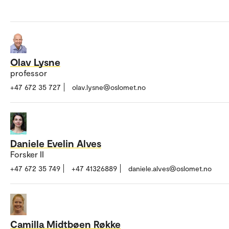
Olav Lysne
professor
+47 672 35 727
olav.lysne@oslomet.no
Daniele Evelin Alves
Forsker II
+47 672 35 749
+47 41326889
daniele.alves@oslomet.no
Camilla Midtbøen Røkke