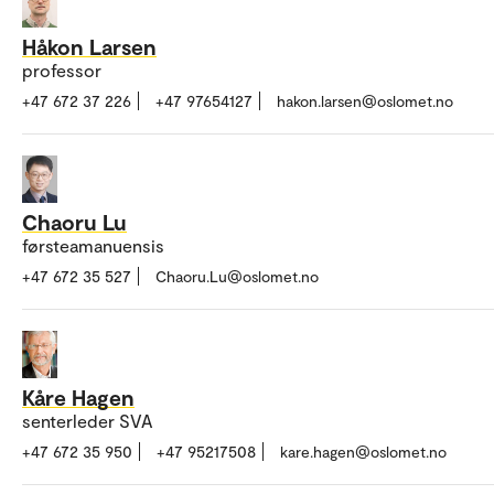
Håkon Larsen
professor
+47 672 37 226
+47 97654127
hakon.larsen@oslomet.no
Chaoru Lu
førsteamanuensis
+47 672 35 527
Chaoru.Lu@oslomet.no
Kåre Hagen
senterleder SVA
+47 672 35 950
+47 95217508
kare.hagen@oslomet.no