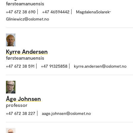
førsteamanuensis
+47 672 38 690
+47 46594442
MagdalenaSolarek-
Gliniewicz@oslomet.no
Kyrre Andersen
førsteamanuensis
+47 672 38 591
+47 91325858
kyrre.andersen@oslomet.no
Åge Johnsen
professor
+47 672 38 227
aage.johnsen@oslomet.no