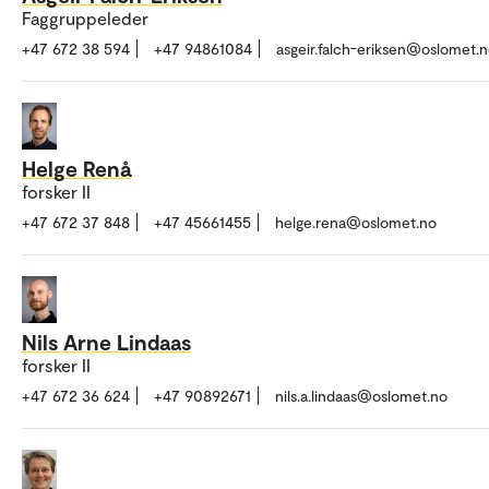
Faggruppeleder
+47 672 38 594
+47 94861084
asgeir.falch-eriksen@oslomet.
Helge Renå
forsker II
+47 672 37 848
+47 45661455
helge.rena@oslomet.no
Nils Arne Lindaas
forsker II
+47 672 36 624
+47 90892671
nils.a.lindaas@oslomet.no