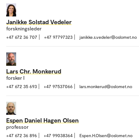
Janikke Solstad Vedeler
forskningsleder
+47 672 36 707
+47 97797323
janikke.s.vedeler@oslomet.no
Lars Chr. Monkerud
forsker I
+47 672 35 693
+47 97537066
lars.monkerud@oslomet.no
Espen Daniel Hagen Olsen
professor
+47 672 36 896
+47 99038364
Espen.H.Olsen@oslomet.no