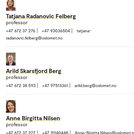
Tatjana Radanovic Felberg
professor
+47 672 37 276
+47 93036504
tatjana-
radanovic.felberg@oslomet.no
Arild Skarsfjord Berg
professor
+47 672 38 593
+47 97513361
arild.berg@oslomet.no
Anne Birgitta Nilsen
professor
+47 672 37 227
+47 91140448
Anne-Birgitta.Nilsen@oslomet.