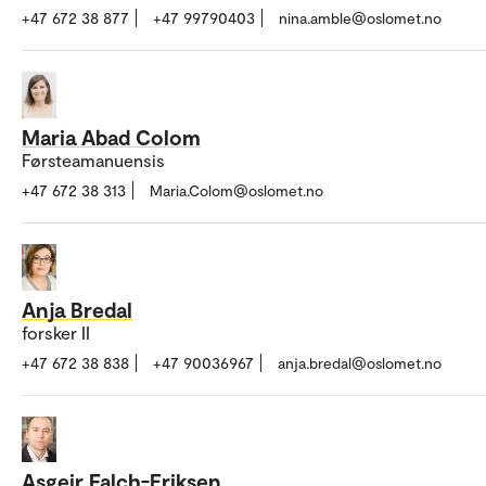
+47 672 38 877
+47 99790403
nina.amble@oslomet.no
Maria Abad Colom
Førsteamanuensis
+47 672 38 313
Maria.Colom@oslomet.no
Anja Bredal
forsker II
+47 672 38 838
+47 90036967
anja.bredal@oslomet.no
Asgeir Falch-Eriksen