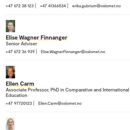
+47 672 38 123
+47 41366534
erika.gubrium@oslomet.no
Elise Wagner Finnanger
Senior Adviser
+47 672 36 939
Elise.WagnerFinnanger@oslomet.no
Ellen Carm
Associate Professor, PhD in Comparative and International
Education
+47 97720123
Ellen.Carm@oslomet.no