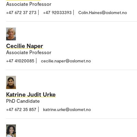
Associate Professor
+47 672 37 273
+47 92033393
Colin.Haines@oslomet.no
Cecilie Naper
Associate Professor
+47 41020085
cecilie.naper@oslomet.no
Katrine Judit Urke
PhD Candidate
+47 672 35 857
katrine.urke@oslomet.no