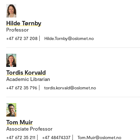
Hilde Tørnby
Professor
+47 672 37 208
Hilde.Tornby@oslomet.no
Tordis Korvald
Academic Librarian
+47 672 35 796
tordis.korvald@oslomet.no
Tom Muir
Associate Professor
+47 672 35 211
+47 48474337
Tom.Muir@oslomet.no