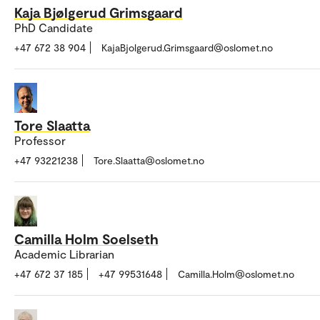
Kaja Bjølgerud Grimsgaard
PhD Candidate
+47 672 38 904
KajaBjolgerud.Grimsgaard@oslomet.no
Tore Slaatta
Professor
+47 93221238
Tore.Slaatta@oslomet.no
Camilla Holm Soelseth
Academic Librarian
+47 672 37 185
+47 99531648
Camilla.Holm@oslomet.no