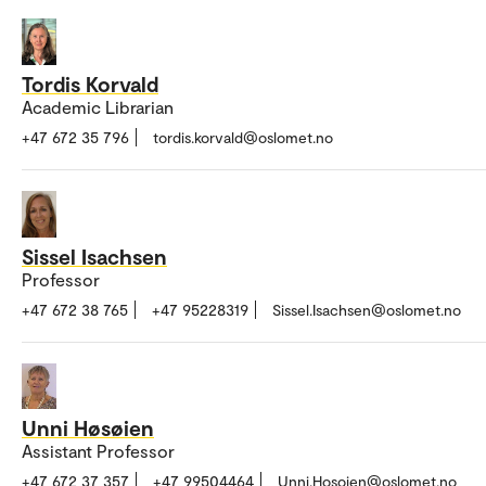
Tordis Korvald
Academic Librarian
+47 672 35 796
tordis.korvald@oslomet.no
Sissel Isachsen
Professor
+47 672 38 765
+47 95228319
Sissel.Isachsen@oslomet.no
Unni Høsøien
Assistant Professor
+47 672 37 357
+47 99504464
Unni.Hosoien@oslomet.no