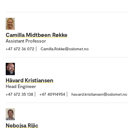
Camilla Midtbøen Røkke
Assistant Professor
+47 672 36 072
Camilla.Rokke@oslomet.no
Håvard Kristiansen
Head Engineer
+47 672 35 138
+47 40914954
havard.kristiansen@oslomet.no
Nebojsa Rijic