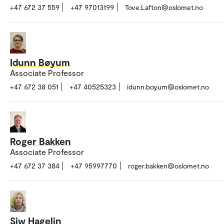
+47 672 37 559
+47 97013199
Tove.Lafton@oslomet.no
Idunn Bøyum
Associate Professor
+47 672 38 051
+47 40525323
idunn.boyum@oslomet.no
Roger Bakken
Associate Professor
+47 672 37 384
+47 95997770
roger.bakken@oslomet.no
Siw Hagelin