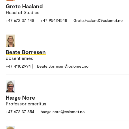
Grete Haaland
Head of Studies
+47 672 37 448
+47 95424548
Grete.Haaland@oslomet.no
Beate Børresen
dosent emer.
+47 41102994
Beate.Borresen@oslomet.no
Hæge Nore
Professor emeritus
+47 672 37 354
haege.nore@oslomet.no