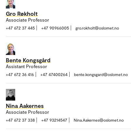
Gro Røkholt
Associate Professor
+47 672 37 445
+47 90966005
gro.rokholt@oslomet.no
Bente Kongsgård
Assistant Professor
+47 672 36 416
+47 47400264
bente.kongsgard@oslomet.no
Nina Aakernes
Associate Professor
+47 672 37 338
+47 93214547
Nina.Aakernes@oslomet.no