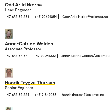
Odd Arild Nærbø
Head Engineer
+47 672 35 283
+47 90691054
Odd-Arild.Narbo@oslomet.no
Anne-Catrine Wolden
Associate Professor
+47 672 37 371
+47 92041882
anne-catrine.wolden@oslomet.
Henrik Trygve Thorsen
Senior Engineer
+47 672 35 225
+47 91849286
henrik.thorsen@oslomet.no