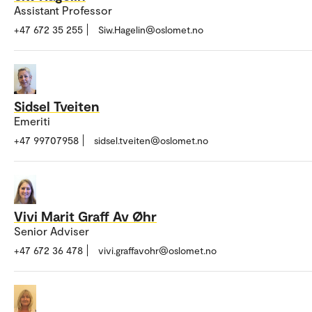
Assistant Professor
+47 672 35 255
Siw.Hagelin@oslomet.no
Sidsel Tveiten
Emeriti
+47 99707958
sidsel.tveiten@oslomet.no
Vivi Marit Graff Av Øhr
Senior Adviser
+47 672 36 478
vivi.graffavohr@oslomet.no