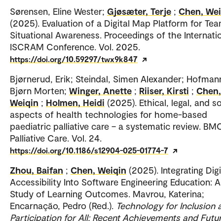
Sørensen, Eline Wester;
Gjøsæter, Terje
;
Chen, Wei
(2025). Evaluation of a Digital Map Platform for Te
Situational Awareness. Proceedings of the Internati
ISCRAM Conference. Vol. 2025.
https://doi.org/10.59297/twx9k847
Bjørnerud, Erik; Steindal, Simen Alexander; Hofman
Bjørn Morten;
Winger, Anette
;
Riiser, Kirsti
;
Chen,
Weiqin
;
Holmen, Heidi
(2025). Ethical, legal, and so
aspects of health technologies for home-based
paediatric palliative care – a systematic review. BM
Palliative Care. Vol. 24.
https://doi.org/10.1186/s12904-025-01774-7
Zhou, Baifan
;
Chen, Weiqin
(2025). Integrating Digi
Accessibility Into Software Engineering Education: 
Study of Learning Outcomes. Mavrou, Katerina;
Encarnação, Pedro (Red.).
Technology for Inclusion 
Participation for All: Recent Achievements and Futu