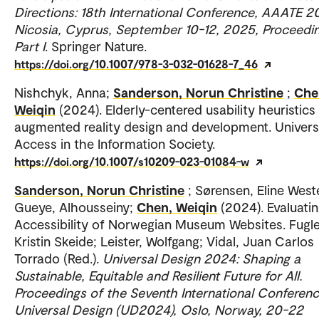
Directions: 18th International Conference, AAATE 2
Nicosia, Cyprus, September 10-12, 2025, Proceedin
Part I
. Springer Nature.
https://doi.org/10.1007/978-3-032-01628-7_46
Nishchyk, Anna;
Sanderson, Norun Christine
;
Che
Weiqin
(2024). Elderly-centered usability heuristics
augmented reality design and development. Univers
Access in the Information Society.
https://doi.org/10.1007/s10209-023-01084-w
Sanderson, Norun Christine
; Sørensen, Eline West
Gueye, Alhousseiny;
Chen, Weiqin
(2024). Evaluati
Accessibility of Norwegian Museum Websites. Fugl
Kristin Skeide; Leister, Wolfgang; Vidal, Juan Carlos
Torrado (Red.).
Universal Design 2024: Shaping a
Sustainable, Equitable and Resilient Future for All.
Proceedings of the Seventh International Conferen
Universal Design (UD2024), Oslo, Norway, 20-22