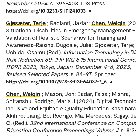
November 2024
. s. 396-403. IOS Press.
https://doi.org/10.3233/SHTI241033
Gjøsæter, Terje
; Radianti, Jaziar;
Chen, Weiqin
(20
Situational Disabilities in Emergency Management –
Validation of Realistic Scenarios for Training and
Awareness-Raising. Dugdale, Julie; Gjøsæter, Terje;
Uchida, Osamu (Red.).
Information Technology in Di
Risk Reduction 8th IFIP WG 5.15 International Confe
ITDRR 2023, Tokyo, Japan, December 4–6, 2023,
Revised Selected Papers
. s. 84-97. Springer.
https://doi.org/10.1007/978-3-031-64037-7_6
Chen, Weiqin
; Mason, Jon; Badar, Faisal; Mishra,
Shitanshu; Rodrigo, Maria J (2024). Digital Technol
Inclusive and Equitable Quality Education. Kashihara
Akihiro; Jiang, Bo; Rodrigo, Ma. Mercedes; Sugay, J
O. (Red.).
32nd International Conference on Comput
Education Conference Proceedings Volume II
. s. 813