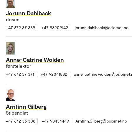
Jorunn Dahlback
dosent
+47 672 37 369
+47 98209142
jorunn.dahlback@oslomet.no
Anne-Catrine Wolden
førstelektor
+47 672 37 371
+47 92041882
anne-catrine.wolden@oslomet.
Arnfinn Gilberg
Stipendiat
+47 672 35 308
+47 93434449
Arnfinn.Gilberg@oslomet.no