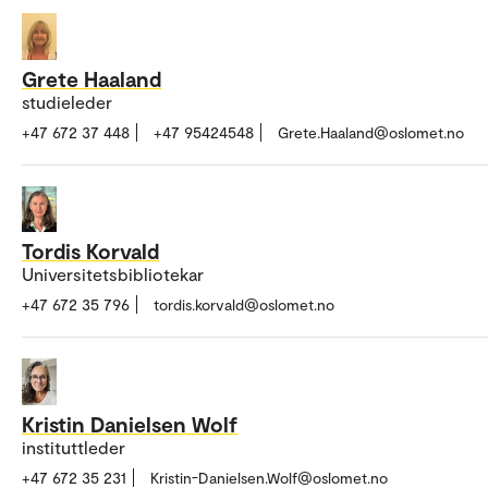
Grete Haaland
studieleder
+47 672 37 448
+47 95424548
Grete.Haaland@oslomet.no
Tordis Korvald
Universitetsbibliotekar
+47 672 35 796
tordis.korvald@oslomet.no
Kristin Danielsen Wolf
instituttleder
+47 672 35 231
Kristin-Danielsen.Wolf@oslomet.no