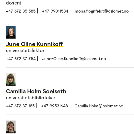
dosent
+47 672 35 585
+47 99011584
mona.flognfeldt@oslomet.no
June Oline Kunnikoff
universitetslektor
+47 672 37 754
June-Oline.Kunnikoff@oslomet.no
Camilla Holm Soelseth
universitetsbibliotekar
+47 672 37 185
+47 99531648
Camilla.Holm@oslomet.no