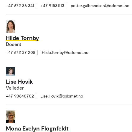
+47 672 36 341
+47 91531113
petter.gulbrandsen@oslomet.no
Hilde Tørnby
Dosent
+47 672 37 208
Hilde.Tornby@oslomet.no
Lise Hovik
Veileder
+47 90840702
Lise.Hovik@oslomet.no
Mona Evelyn Flognfeldt