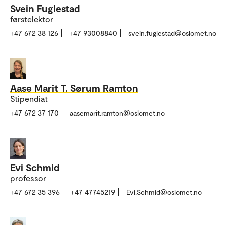
Svein Fuglestad
førstelektor
+47 672 38 126
+47 93008840
svein.fuglestad@oslomet.no
Aase Marit T. Sørum Ramton
Stipendiat
+47 672 37 170
aasemarit.ramton@oslomet.no
Evi Schmid
professor
+47 672 35 396
+47 47745219
Evi.Schmid@oslomet.no