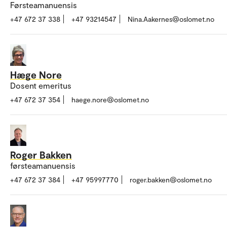
Førsteamanuensis
+47 672 37 338
+47 93214547
Nina.Aakernes@oslomet.no
Hæge Nore
Dosent emeritus
+47 672 37 354
haege.nore@oslomet.no
Roger Bakken
førsteamanuensis
+47 672 37 384
+47 95997770
roger.bakken@oslomet.no