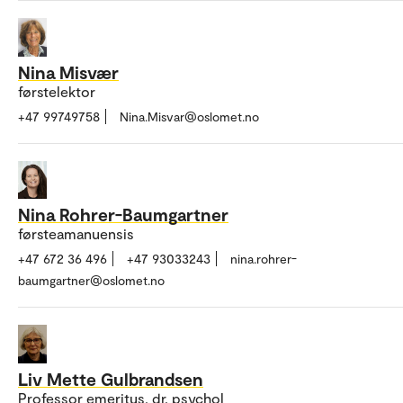
Nina Misvær
førstelektor
+47 99749758
Nina.Misvar@oslomet.no
Nina Rohrer-Baumgartner
førsteamanuensis
+47 672 36 496
+47 93033243
nina.rohrer-
baumgartner@oslomet.no
Liv Mette Gulbrandsen
Professor emeritus, dr. psychol