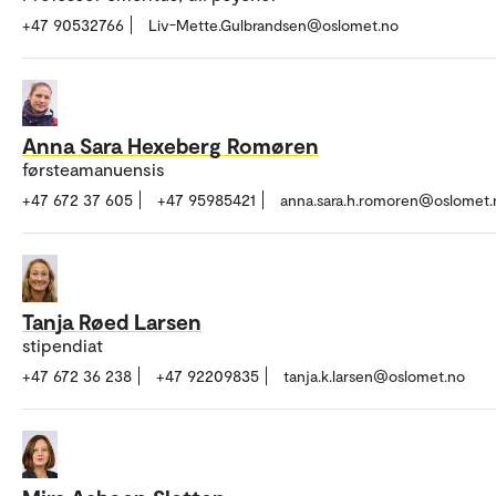
+47 90532766
Liv-Mette.Gulbrandsen@oslomet.no
Anna Sara Hexeberg Romøren
førsteamanuensis
+47 672 37 605
+47 95985421
anna.sara.h.romoren@oslomet.
Tanja Røed Larsen
stipendiat
+47 672 36 238
+47 92209835
tanja.k.larsen@oslomet.no