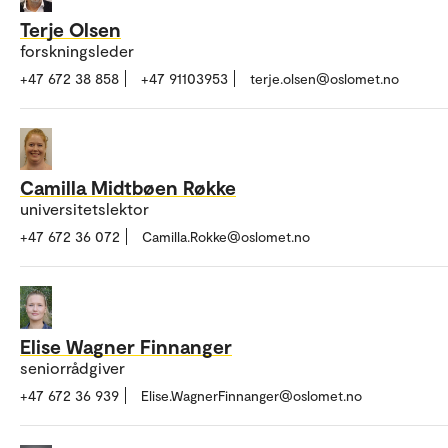
Terje Olsen
forskningsleder
+47 672 38 858
+47 91103953
terje.olsen@oslomet.no
Camilla Midtbøen Røkke
universitetslektor
+47 672 36 072
Camilla.Rokke@oslomet.no
Elise Wagner Finnanger
seniorrådgiver
+47 672 36 939
Elise.WagnerFinnanger@oslomet.no