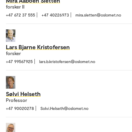
Mira Aaboen Sletten
forsker II
+47 672 37 555
+47 40226973
mira.sletten@oslomet.no
Lars Bjarne Kristofersen
forsker
+47 99567925
lars.b.kristofersen@oslomet.no
Sølvi Helseth
Professor
+47 90020278
Solvi.Helseth@oslomet.no