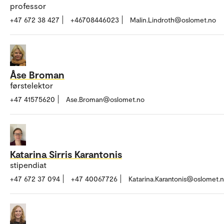
professor
+47 672 38 427
+46708446023
Malin.Lindroth@oslomet.no
Åse Broman
førstelektor
+47 41575620
Ase.Broman@oslomet.no
Katarina Sirris Karantonis
stipendiat
+47 672 37 094
+47 40067726
Katarina.Karantonis@oslomet.