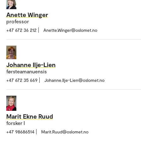
Anette Winger
professor
+47 672 36 212
Anette.Winger@oslomet.no
Johanne Ilje-Lien
førsteamanuensis
+47 672 35 669
Johanne.Ilje-Lien@oslomet.no
Marit Ekne Ruud
forsker I
+47 98686514
Marit.Ruud@oslomet.no