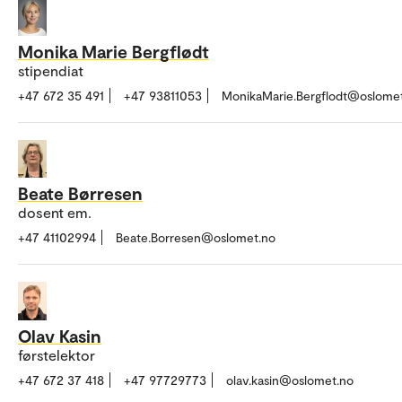
Monika Marie Bergflødt
stipendiat
+47 672 35 491
+47 93811053
MonikaMarie.Bergflodt@oslome
Beate Børresen
dosent em.
+47 41102994
Beate.Borresen@oslomet.no
Olav Kasin
førstelektor
+47 672 37 418
+47 97729773
olav.kasin@oslomet.no