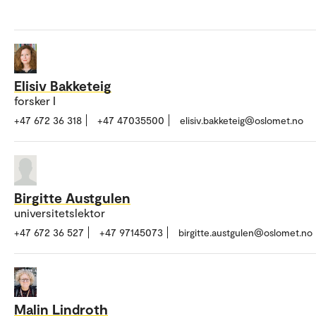
Elisiv Bakketeig
forsker I
+47 672 36 318
+47 47035500
elisiv.bakketeig@oslomet.no
Birgitte Austgulen
universitetslektor
+47 672 36 527
+47 97145073
birgitte.austgulen@oslomet.no
Malin Lindroth