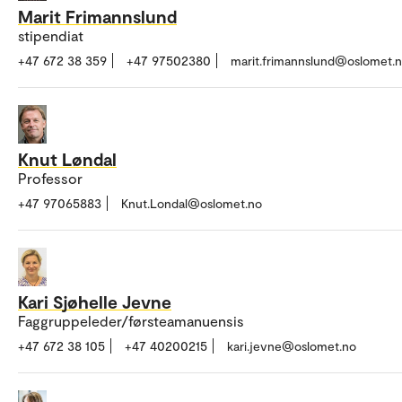
Marit Frimannslund
stipendiat
+47 672 38 359
+47 97502380
marit.frimannslund@oslomet.
Knut Løndal
Professor
+47 97065883
Knut.Londal@oslomet.no
Kari Sjøhelle Jevne
Faggruppeleder/førsteamanuensis
+47 672 38 105
+47 40200215
kari.jevne@oslomet.no