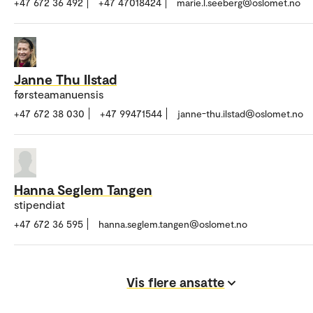
+47 672 36 492
+47 47018424
marie.l.seeberg@oslomet.no
Janne Thu Ilstad
førsteamanuensis
+47 672 38 030
+47 99471544
janne-thu.ilstad@oslomet.no
Hanna Seglem Tangen
stipendiat
+47 672 36 595
hanna.seglem.tangen@oslomet.no
Vis flere ansatte