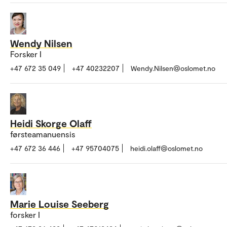
Wendy Nilsen
Forsker I
+47 672 35 049
+47 40232207
Wendy.Nilsen@oslomet.no
Heidi Skorge Olaff
førsteamanuensis
+47 672 36 446
+47 95704075
heidi.olaff@oslomet.no
Marie Louise Seeberg
forsker I