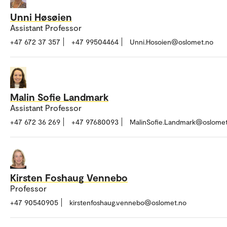
Unni Høsøien
Assistant Professor
+47 672 37 357
+47 99504464
Unni.Hosoien@oslomet.no
Malin Sofie Landmark
Assistant Professor
+47 672 36 269
+47 97680093
MalinSofie.Landmark@oslomet
Kirsten Foshaug Vennebo
Professor
+47 90540905
kirstenfoshaug.vennebo@oslomet.no