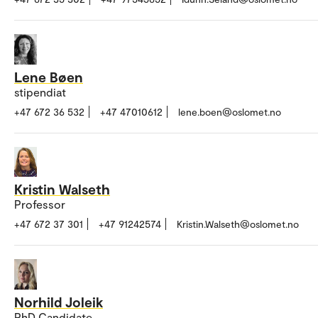
Lene Bøen
stipendiat
+47 672 36 532
+47 47010612
lene.boen@oslomet.no
Kristin Walseth
Professor
+47 672 37 301
+47 91242574
Kristin.Walseth@oslomet.no
Norhild Joleik
PhD Candidate