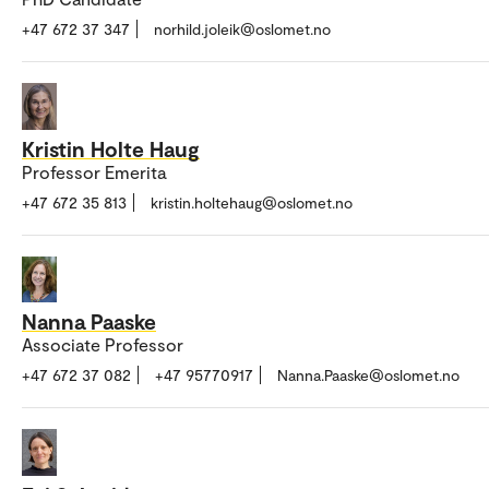
+47 672 37 347
norhild.joleik@oslomet.no
Kristin Holte Haug
Professor Emerita
+47 672 35 813
kristin.holtehaug@oslomet.no
Nanna Paaske
Associate Professor
+47 672 37 082
+47 95770917
Nanna.Paaske@oslomet.no