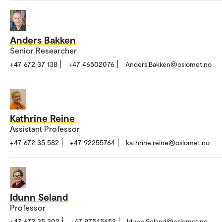
Anders Bakken
Senior Researcher
+47 672 37 138
+47 46502076
Anders.Bakken@oslomet.no
Kathrine Reine
Assistant Professor
+47 672 35 582
+47 92255764
kathrine.reine@oslomet.no
Idunn Seland
Professor
+47 672 35 302
+47 97545652
Idunn.Seland@oslomet.no