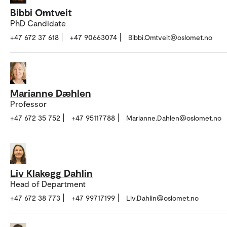
Bibbi Omtveit
PhD Candidate
+47 672 37 618
+47 90663074
Bibbi.Omtveit@oslomet.no
Marianne Dæhlen
Professor
+47 672 35 752
+47 95117788
Marianne.Dahlen@oslomet.no
Liv Klakegg Dahlin
Head of Department
+47 672 38 773
+47 99717199
Liv.Dahlin@oslomet.no