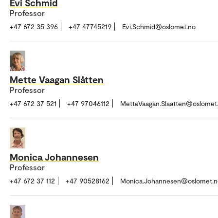
Evi Schmid
Professor
+47 672 35 396
+47 47745219
Evi.Schmid@oslomet.no
Mette Vaagan Slåtten
Professor
+47 672 37 521
+47 97046112
MetteVaagan.Slaatten@oslomet
Monica Johannesen
Professor
+47 672 37 112
+47 90528162
Monica.Johannesen@oslomet.n