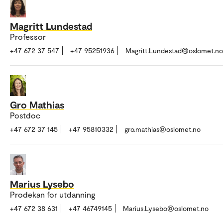
Magritt Lundestad
Professor
+47 672 37 547
+47 95251936
Magritt.Lundestad@oslomet.no
Gro Mathias
Postdoc
+47 672 37 145
+47 95810332
gro.mathias@oslomet.no
Marius Lysebo
Prodekan for utdanning
+47 672 38 631
+47 46749145
Marius.Lysebo@oslomet.no