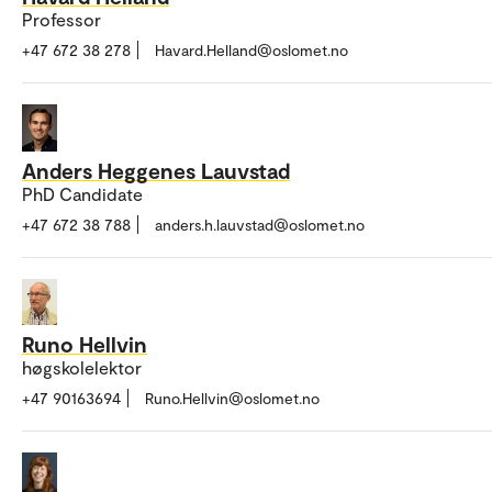
Professor
+47 672 38 278
Havard.Helland@oslomet.no
Anders Heggenes Lauvstad
PhD Candidate
+47 672 38 788
anders.h.lauvstad@oslomet.no
Runo Hellvin
høgskolelektor
+47 90163694
Runo.Hellvin@oslomet.no