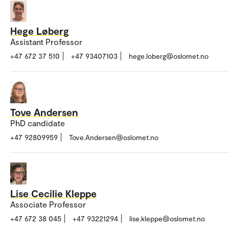
Hege Løberg
Assistant Professor
+47 672 37 510
+47 93407103
hege.loberg@oslomet.no
Tove Andersen
PhD candidate
+47 92809959
Tove.Andersen@oslomet.no
Lise Cecilie Kleppe
Associate Professor
+47 672 38 045
+47 93221294
lise.kleppe@oslomet.no