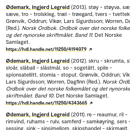
Ødemark, Ingjerd Legreid
(2013). støy - støyva, sæ
sæve, tro - trolskleg, træl - trøegard, tvers - tvette
Grønvik, Oddrun; Vikør, Lars Sigurdsson; Worren, D
(Red.).
Norsk Ordbok. Ordbok over det norske folk
og det nynorske skriftmålet. Band 11
. Det Norske
Samlaget.
https://hdl.handle.net/11250/4194079
Ødemark, Ingjerd Legreid
(2012). skru - skrumta, sl
sloår, slåball - slåstmål, so - sogetått, spile -
spionsatellitt, stomla - stoput. Grønvik, Oddrun; Vik
Lars Sigurdsson; Worren, Dagfinn (Red.).
Norsk Ordb
Ordbok over det norske folkemålet og det nynorsk
skriftmålet. Band 10
. Det Norske Samlaget.
https://hdl.handle.net/11250/4343665
Ødemark, Ingjerd Legreid
(2011). re - reaumur, ril -
rimvind, ruhams - rulv, samferd - samkøyring, sers 
sessing, sink - sinsimellom, skipshandel - skirmælt. 