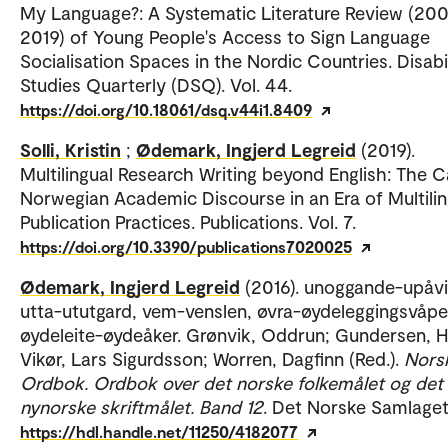
My Language?: A Systematic Literature Review (20
2019) of Young People's Access to Sign Language
Socialisation Spaces in the Nordic Countries. Disabi
Studies Quarterly (DSQ). Vol. 44.
https://doi.org/10.18061/dsq.v44i1.8409
Solli, Kristin
;
Ødemark, Ingjerd Legreid
(2019).
Multilingual Research Writing beyond English: The C
Norwegian Academic Discourse in an Era of Multilin
Publication Practices. Publications. Vol. 7.
https://doi.org/10.3390/publications7020025
Ødemark, Ingjerd Legreid
(2016). unoggande-upåvi
utta-ututgard, vem-venslen, øvra-øydeleggingsvåpe
øydeleite-øydeåker. Grønvik, Oddrun; Gundersen, H
Vikør, Lars Sigurdsson; Worren, Dagfinn (Red.).
Nors
Ordbok. Ordbok over det norske folkemålet og det
nynorske skriftmålet. Band 12
. Det Norske Samlaget
https://hdl.handle.net/11250/4182077