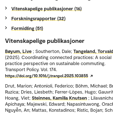
Vitenskapelige publikasjoner (16)
Forskningsrapporter (32)
Formidling (51)
Vitenskapelige publikasjoner
Bøyum, Live
; Southerton, Dale;
Tangeland, Torval
(2025). Coordinating connected practices: A social
practice perspective on sustainable commuting.
Transport Policy. Vol. 174.
https://doi.org/10.1016/j.tranpol.2025.103855
Drut, Marion; Antonioli, Federico; Böhm, Michael; Br
Ruzica; Dries, Liesbeth; Ferrer-Lòpes, Hugo; Gauvrit
Hoang, Viet;
Steinnes, Kamilla Knutsen
; Lilavanich
Apichaya; Majewski, Edward; Napasintuwong, Orac
Nguyễn, An; Mattas, Konstadinos; Ristic, Bojan; Sch