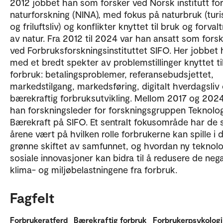
2012 jobbet han som forsker ved Norsk institutt fo
naturforskning (NINA), med fokus på naturbruk (tur
og friluftsliv) og konflikter knyttet til bruk og forval
av natur. Fra 2012 til 2024 var han ansatt som fors
ved Forbruksforskningsinstituttet SIFO. Her jobbet
med et bredt spekter av problemstillinger knyttet ti
forbruk: betalingsproblemer, referansebudsjettet,
markedstilgang, markedsføring, digitalt hverdagsliv
bærekraftig forbruksutvikling. Mellom 2017 og 2024
han forskningsleder for forskningsgruppen Teknolog
Bærekraft på SIFO. Et sentralt fokusområde har de s
årene vært på hvilken rolle forbrukerne kan spille i 
grønne skiftet av samfunnet, og hvordan ny teknolo
sosiale innovasjoner kan bidra til å redusere de nega
klima- og miljøbelastningene fra forbruk.
Fagfelt
Forbrukeratferd
Bærekraftig forbruk
Forbrukerpsykologi