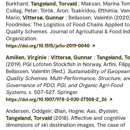
Burkhard;
Tangeland, Torvald
; Maksan, Marina Tom
Csillag, Peter; Török, Áron; Tsakiridou, Efthimia; Ven
Mario;
Vittersø, Gunnar
; Bellassen, Valentin (2020)
Foodmiles: The Logistics of Food Chains Applied t
Quality Schemes. Journal of Agricultural & Food Ind
Organization.
https://doi.org/10.1515/jafio-2019-0040
Amilien, Virginie
;
Vittersø, Gunnar
;
Tangeland, To
(2019). PGI Lofoten Stockfish in Norway. Arfini, Filip
Bellassen, Valentin (Red.).
Sustainability of Europea
Quality Schemes. Multi-Performance, Structure, an
Governance of PDO, PGI, and Organic Agri-Food
Systems
. s. 507-527. Springer.
https://doi.org/10.1007/978-3-030-27508-2_26
Andersen, Oddgeir; Øian, Hogne; Aas, Øystein;
Tangeland, Torvald
(2018). Affective and cognitive
dimensions of ski destination images. The case of