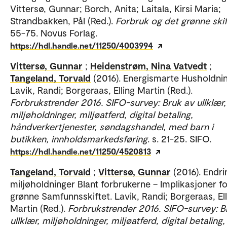
Vittersø, Gunnar; Borch, Anita; Laitala, Kirsi Maria;
Strandbakken, Pål (Red.).
Forbruk og det grønne skif
55-75. Novus Forlag.
https://hdl.handle.net/11250/4003994
Vittersø, Gunnar
;
Heidenstrøm, Nina Vatvedt
;
Tangeland, Torvald
(2016). Energismarte Husholdnin
Lavik, Randi; Borgeraas, Elling Martin (Red.).
Forbrukstrender 2016. SIFO-survey: Bruk av ullklær,
miljøholdninger, miljøatferd, digital betaling,
håndverkertjenester, søndagshandel, med barn i
butikken, innholdsmarkedsføring
. s. 21-25. SIFO.
https://hdl.handle.net/11250/4520813
Tangeland, Torvald
;
Vittersø, Gunnar
(2016). Endri
miljøholdninger Blant forbrukerne – Implikasjoner f
grønne Samfunnsskiftet. Lavik, Randi; Borgeraas, Ell
Martin (Red.).
Forbrukstrender 2016. SIFO-survey: B
ullklær, miljøholdninger, miljøatferd, digital betaling,