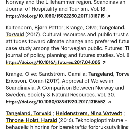
Norway and the Lillehammer region. Scandinavian
Journal of Hospitality and Tourism. Vol. 18.
https://doi.org/10.1080/15022250.2017.1318715
Kaltenborn, Bjørn Petter; Krange, Olve;
Tangeland,
Torvald
(2017). Cultural resources and public trust
attitudes toward climate change and preferred futu
case study among the Norwegian public. Futures: T
journal of policy, planning and futures studies. Vol. 
https://doi.org/10.1016/j.futures.2017.04.005
Krange, Olve; Sandström, Camilla;
Tangeland, Torv
Ericsson, Göran (2017). Approval of Wolves in
Scandinavia: A Comparison Between Norway and
Sweden. Society & Natural Resources. Vol. 30.
https://doi.org/10.1080/08941920.2017.1315652
Tangeland, Torvald
;
Heidenstrøm, Nina Vatvedt
;
Throne-Holst, Harald
(2016). Teknologioptimisme –
behagelig hindring for bærekraftig forbruksutvikling