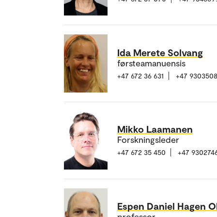
Ida Merete Solvang
førsteamanuensis
+47 672 36 631
+47 930350
Mikko Laamanen
Forskningsleder
+47 672 35 450
+47 930274
Espen Daniel Hagen O
professor