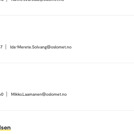
87
Ida-Merete.Solvang@oslomet.no
60
Mikko.Laamanen@oslomet.no
lsen