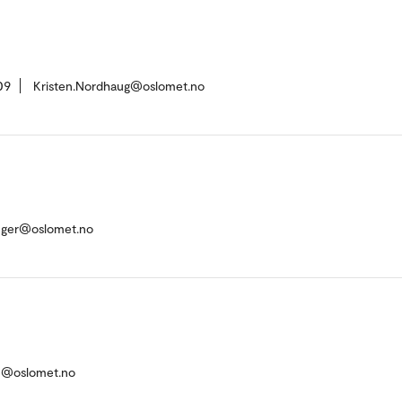
09
Kristen.Nordhaug@oslomet.no
anger@oslomet.no
n@oslomet.no