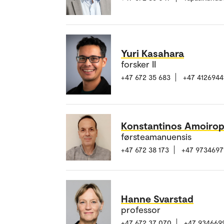
Yuri Kasahara
forsker II
+47 672 35 683
+47 4126944
Konstantinos Amoiro
førsteamanuensis
+47 672 38 173
+47 9734697
Hanne Svarstad
professor
+47 672 37 070
+47 934669