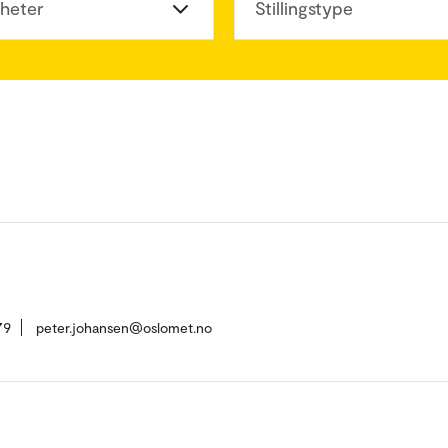
heter
Stillingstype
79
peter.johansen@oslomet.no