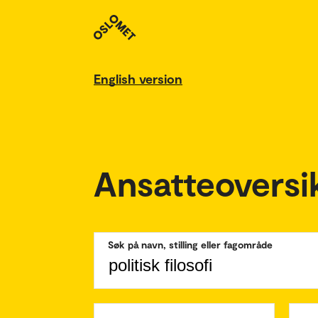
English version
Ansatteoversi
Søk på navn, stilling eller fagområde