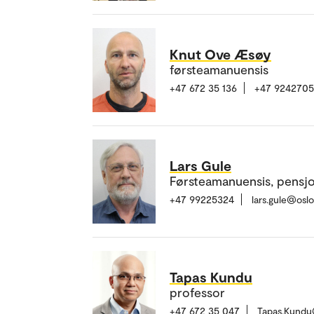
Knut Ove Æsøy
førsteamanuensis
+47 672 35 136
+47 924270
Lars Gule
Førsteamanuensis, pensj
+47 99225324
lars.gule@osl
Tapas Kundu
professor
+47 672 35 047
Tapas.Kundu