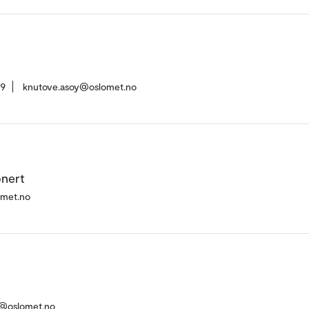
59
knutove.asoy@oslomet.no
onert
omet.no
@oslomet.no