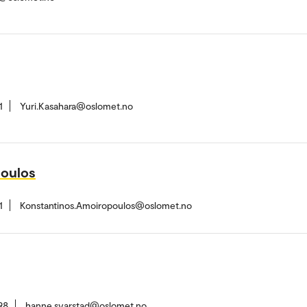
1
Yuri.Kasahara@oslomet.no
poulos
1
Konstantinos.Amoiropoulos@oslomet.no
98
hanne.svarstad@oslomet.no