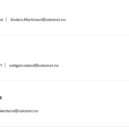
66
Anders.Martinsen@oslomet.no
1
oddgeir.osland@oslomet.no
s
.skenteris@oslomet.no