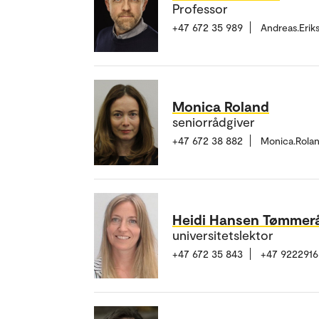
Professor
+47 672 35 989
Andreas.Eri
Monica Roland
seniorrådgiver
+47 672 38 882
Monica.Rola
Heidi Hansen Tømmer
universitetslektor
+47 672 35 843
+47 9222916