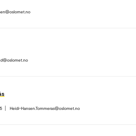
ksen@oslomet.no
nd@oslomet.no
ås
5
Heidi-Hansen.Tommeras@oslomet.no