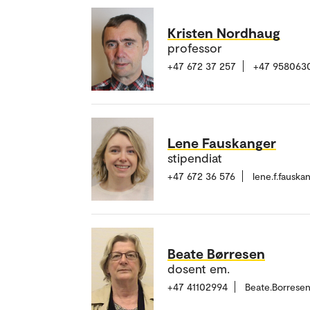
Kristen Nordhaug
professor
+47 672 37 257
+47 958063
Lene Fauskanger
stipendiat
+47 672 36 576
lene.f.fausk
Beate Børresen
dosent em.
+47 41102994
Beate.Borrese