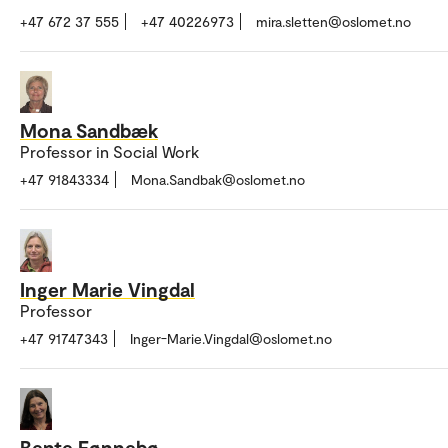
+47 672 37 555
+47 40226973
mira.sletten@oslomet.no
Mona Sandbæk
Professor in Social Work
+47 91843334
Mona.Sandbak@oslomet.no
Inger Marie Vingdal
Professor
+47 91747343
Inger-Marie.Vingdal@oslomet.no
Bente Fønnebø