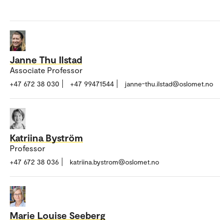
Janne Thu Ilstad
Associate Professor
+47 672 38 030
+47 99471544
janne-thu.ilstad@oslomet.no
Katriina Byström
Professor
+47 672 38 036
katriina.bystrom@oslomet.no
Marie Louise Seeberg