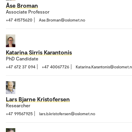
Åse Broman
Associate Professor
+47 41575620
Ase.Broman@oslomet.no
Katarina Sirris Karantonis
PhD Candidate
+47 672 37 094
+47 40067726
Katarina.Karantonis@oslomet.
Lars Bjarne Kristofersen
Researcher
+47 99567925
lars.b.kristofersen@oslomet.no