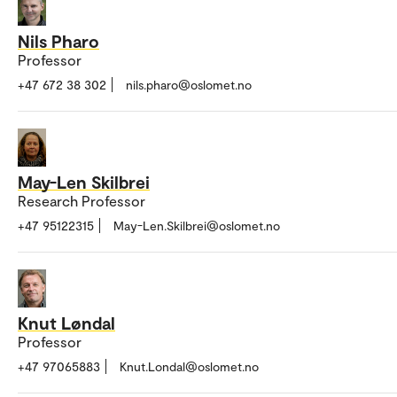
Nils Pharo
Professor
+47 672 38 302
nils.pharo@oslomet.no
May-Len Skilbrei
Research Professor
+47 95122315
May-Len.Skilbrei@oslomet.no
Knut Løndal
Professor
+47 97065883
Knut.Londal@oslomet.no