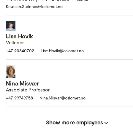
Knutsen.Steinnes@oslomet.no
Lise Hovik
Veileder
+47 90840702
Lise.Hovik@oslomet.no
Nina Misvær
Associate Professor
+47 99749758
Nina.Misvar@oslomet.no
Show more employees