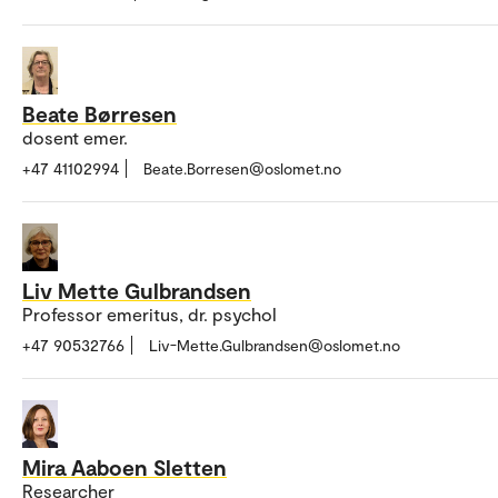
Beate Børresen
dosent emer.
+47 41102994
Beate.Borresen@oslomet.no
Liv Mette Gulbrandsen
Professor emeritus, dr. psychol
+47 90532766
Liv-Mette.Gulbrandsen@oslomet.no
Mira Aaboen Sletten
Researcher