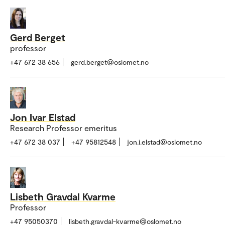
Gerd Berget
professor
+47 672 38 656
gerd.berget@oslomet.no
Jon Ivar Elstad
Research Professor emeritus
+47 672 38 037
+47 95812548
jon.i.elstad@oslomet.no
Lisbeth Gravdal Kvarme
Professor
+47 95050370
lisbeth.gravdal-kvarme@oslomet.no