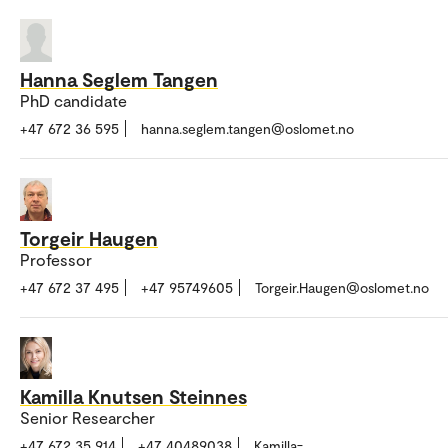
Hanna Seglem Tangen
PhD candidate
+47 672 36 595
hanna.seglem.tangen@oslomet.no
Torgeir Haugen
Professor
+47 672 37 495
+47 95749605
Torgeir.Haugen@oslomet.no
Kamilla Knutsen Steinnes
Senior Researcher
+47 672 35 914
+47 40489038
Kamilla-