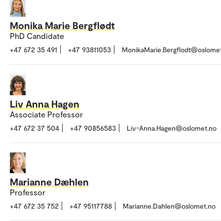
Monika Marie Bergflødt
PhD Candidate
+47 672 35 491
+47 93811053
MonikaMarie.Bergflodt@oslome
Liv Anna Hagen
Associate Professor
+47 672 37 504
+47 90856583
Liv-Anna.Hagen@oslomet.no
Marianne Dæhlen
Professor
+47 672 35 752
+47 95117788
Marianne.Dahlen@oslomet.no