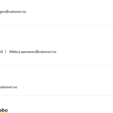
tigen@oslomet.no
60
Mikko.Laamanen@oslomet.no
oslomet.no
nebo