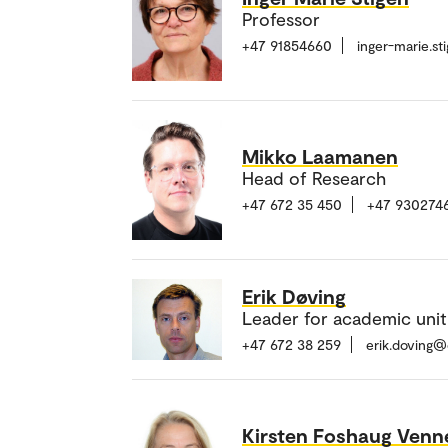
Professor
+47 91854660
inger-marie.s
Mikko Laamanen
Head of Research
+47 672 35 450
+47 930274
Erik Døving
Leader for academic unit
+47 672 38 259
erik.doving@
Kirsten Foshaug Ven