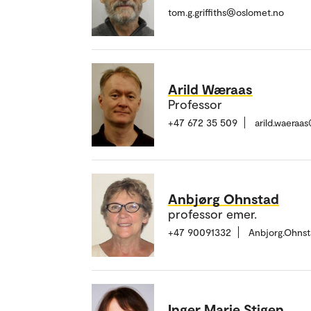
tom.g.griffiths@oslomet.no
Arild Wæraas
Professor
+47 672 35 509
arild.waeraa
Anbjørg Ohnstad
professor emer.
+47 90091332
Anbjorg.Ohns
Inger Marie Stigen