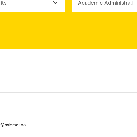
its
Academic Administratio
k@oslomet.no