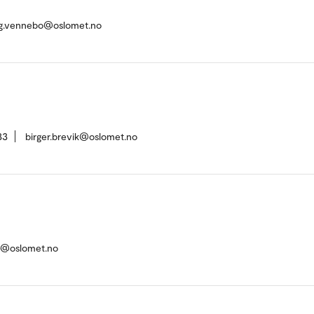
ug.vennebo@oslomet.no
33
birger.brevik@oslomet.no
n@oslomet.no