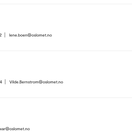
2
lene.boen@oslomet.no
4
Vilde.Bernstrom@oslomet.no
war@oslomet.no