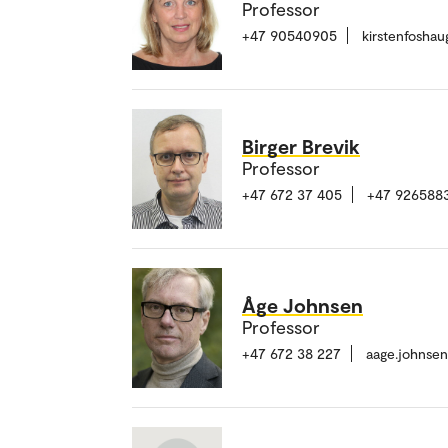
Professor
+47 90540905
kirstenfosha
Birger Brevik
Professor
+47 672 37 405
+47 926588
Åge Johnsen
Professor
+47 672 38 227
aage.johnse