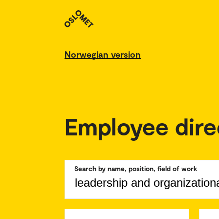
Norwegian version
Employee dire
Search by name, position, field of work