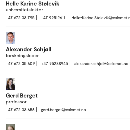
Helle Karine Stølevik
universitetslektor
+47 672 38 795
+47 99512611
Helle-Karine.Stolevik@oslomet.
Alexander Schjøll
forskningsleder
+47 672 35 609
+47 95288945
alexander.schjoll@oslomet.no
Gerd Berget
professor
+47 672 38 656
gerd.berget@oslomet.no