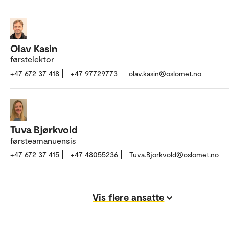
Olav Kasin
førstelektor
+47 672 37 418
+47 97729773
olav.kasin@oslomet.no
Tuva Bjørkvold
førsteamanuensis
+47 672 37 415
+47 48055236
Tuva.Bjorkvold@oslomet.no
Vis flere ansatte