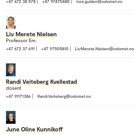
+47 672 38 578
+47 97475480
tore.gulden@oslomet.no
Liv Merete Nielsen
Professor Em.
+47 672 37 691
+47 97505810
LivMerete.Nielsen@oslomet.no
Randi Veiteberg Kvellestad
dosent
+47 91171386
Randi.Veiteberg@oslomet.no
June Oline Kunnikoff