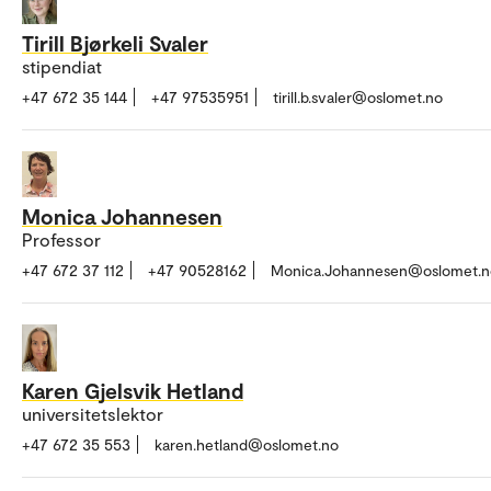
Tirill Bjørkeli Svaler
stipendiat
+47 672 35 144
+47 97535951
tirill.b.svaler@oslomet.no
Monica Johannesen
Professor
+47 672 37 112
+47 90528162
Monica.Johannesen@oslomet.n
Karen Gjelsvik Hetland
universitetslektor
+47 672 35 553
karen.hetland@oslomet.no