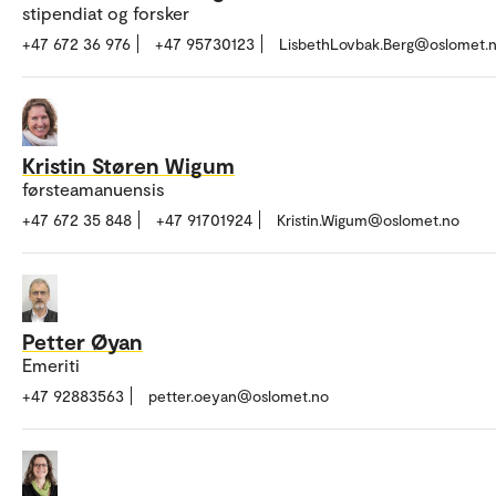
stipendiat og forsker
+47 672 36 976
+47 95730123
LisbethLovbak.Berg@oslomet.
Kristin Støren Wigum
førsteamanuensis
+47 672 35 848
+47 91701924
Kristin.Wigum@oslomet.no
Petter Øyan
Emeriti
+47 92883563
petter.oeyan@oslomet.no