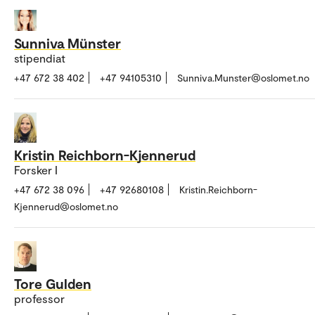
Sunniva Münster
stipendiat
+47 672 38 402
+47 94105310
Sunniva.Munster@oslomet.no
Kristin Reichborn-Kjennerud
Forsker I
+47 672 38 096
+47 92680108
Kristin.Reichborn-
Kjennerud@oslomet.no
Tore Gulden
professor