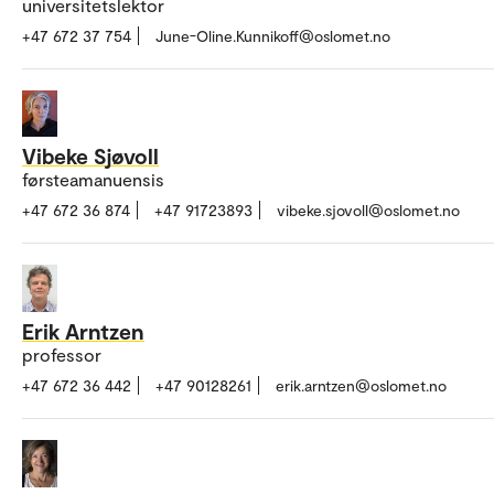
universitetslektor
+47 672 37 754
June-Oline.Kunnikoff@oslomet.no
Vibeke Sjøvoll
førsteamanuensis
+47 672 36 874
+47 91723893
vibeke.sjovoll@oslomet.no
Erik Arntzen
professor
+47 672 36 442
+47 90128261
erik.arntzen@oslomet.no