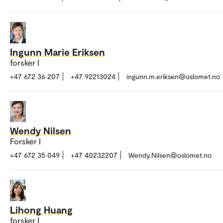
Ingunn Marie Eriksen
forsker I
+47 672 36 207
+47 92213024
ingunn.m.eriksen@oslomet.no
Wendy Nilsen
Forsker I
+47 672 35 049
+47 40232207
Wendy.Nilsen@oslomet.no
Lihong Huang
forsker I