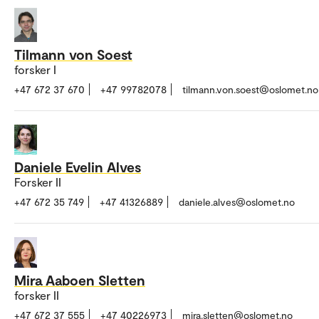
Tilmann von Soest
forsker I
+47 672 37 670
+47 99782078
tilmann.von.soest@oslomet.no
Daniele Evelin Alves
Forsker II
+47 672 35 749
+47 41326889
daniele.alves@oslomet.no
Mira Aaboen Sletten
forsker II
+47 672 37 555
+47 40226973
mira.sletten@oslomet.no