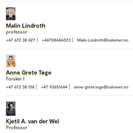
Malin Lindroth
professor
+47 672 38 427
+46708446023
Malin.Lindroth@oslomet.no
Anne Grete Tøge
Forsker I
+47 672 38 158
+47 93651644
anne-grete.toge@oslomet.no
Kjetil A. van der Wel
Professor