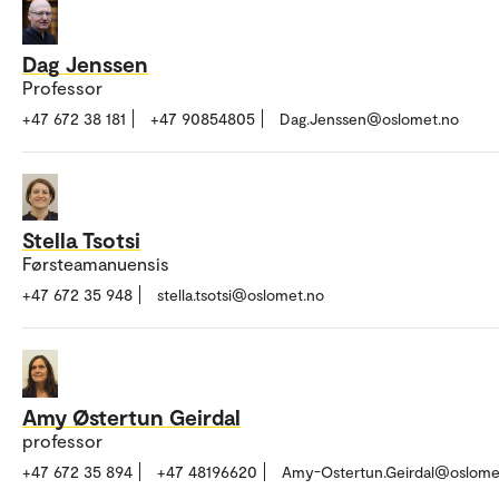
Dag Jenssen
Professor
+47 672 38 181
+47 90854805
Dag.Jenssen@oslomet.no
Stella Tsotsi
Førsteamanuensis
+47 672 35 948
stella.tsotsi@oslomet.no
Amy Østertun Geirdal
professor
+47 672 35 894
+47 48196620
Amy-Ostertun.Geirdal@oslome