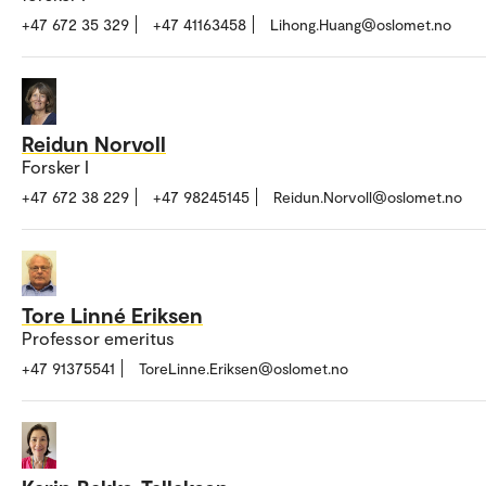
+47 672 35 329
+47 41163458
Lihong.Huang@oslomet.no
Reidun Norvoll
Forsker I
+47 672 38 229
+47 98245145
Reidun.Norvoll@oslomet.no
Tore Linné Eriksen
Professor emeritus
+47 91375541
ToreLinne.Eriksen@oslomet.no