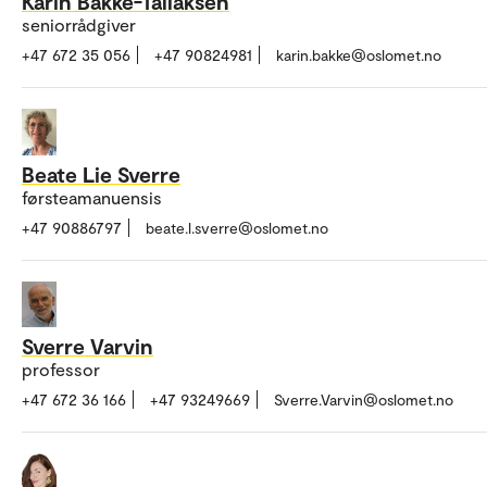
Karin Bakke-Tallaksen
seniorrådgiver
+47 672 35 056
+47 90824981
karin.bakke@oslomet.no
Beate Lie Sverre
førsteamanuensis
+47 90886797
beate.l.sverre@oslomet.no
Sverre Varvin
professor
+47 672 36 166
+47 93249669
Sverre.Varvin@oslomet.no