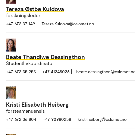
Tereza Østbø Kuldova
forskningsleder
+47 672 37 149
Tereza.Kuldova@oslomet.no
Beate Thandiwe Dessingthon
Studentlivkoordinator
+47 672 35 253
+47 41248026
beate.dessingthon@oslomet.n
Kristi Elisabeth Heiberg
førsteamanuensis
+47 672 36 804
+47 90980258
kristi.heiberg@oslomet.no