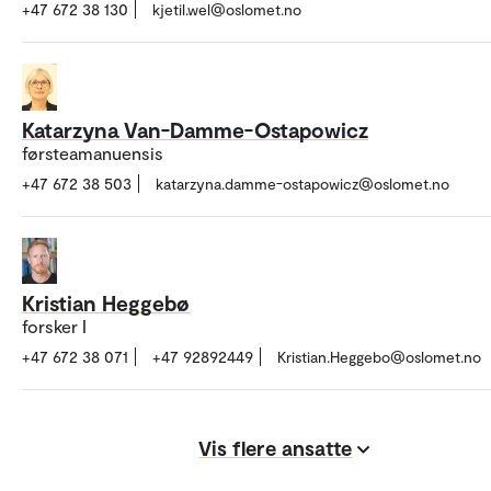
+47 672 38 130
kjetil.wel@oslomet.no
Katarzyna Van-Damme-Ostapowicz
førsteamanuensis
+47 672 38 503
katarzyna.damme-ostapowicz@oslomet.no
Kristian Heggebø
forsker I
+47 672 38 071
+47 92892449
Kristian.Heggebo@oslomet.no
Vis flere ansatte