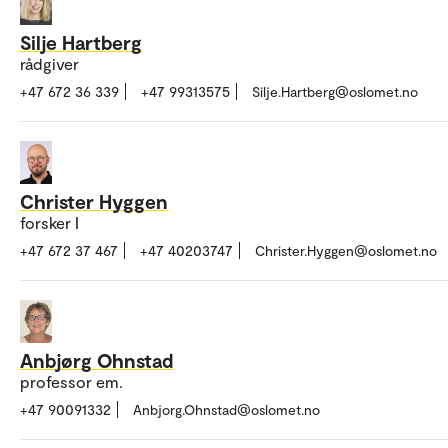
Silje Hartberg
rådgiver
+47 672 36 339
+47 99313575
Silje.Hartberg@oslomet.no
Christer Hyggen
forsker I
+47 672 37 467
+47 40203747
Christer.Hyggen@oslomet.no
Anbjørg Ohnstad
professor em.
+47 90091332
Anbjorg.Ohnstad@oslomet.no