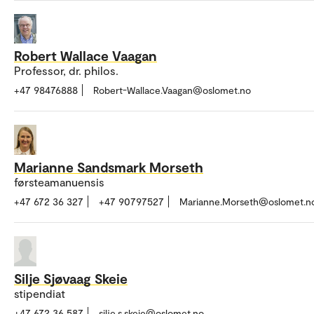
Robert Wallace Vaagan
Professor, dr. philos.
+47 98476888
Robert-Wallace.Vaagan@oslomet.no
Marianne Sandsmark Morseth
førsteamanuensis
+47 672 36 327
+47 90797527
Marianne.Morseth@oslomet.n
Silje Sjøvaag Skeie
stipendiat
+47 672 36 587
silje.s.skeie@oslomet.no