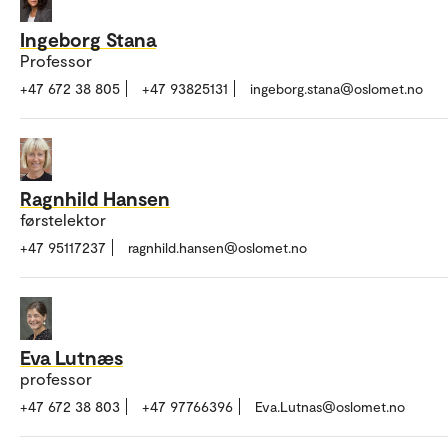
Ingeborg Stana
Professor
+47 672 38 805
+47 93825131
ingeborg.stana@oslomet.no
Ragnhild Hansen
førstelektor
+47 95117237
ragnhild.hansen@oslomet.no
Eva Lutnæs
professor
+47 672 38 803
+47 97766396
Eva.Lutnas@oslomet.no