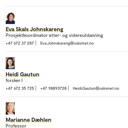
Eva Skals Johnskareng
Prosjektkoordinator etter- og videreutdanning
+47 672 37 287
Eva.Johnskareng@oslomet.no
Heidi Gautun
forsker I
+47 672 35 725
+47 98893728
Heidi.Gautun@oslomet.no
Marianne Dæhlen
Professor