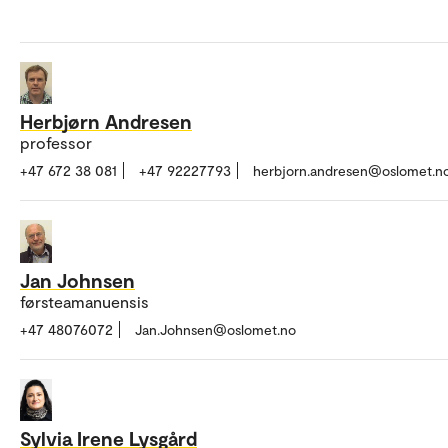
Herbjørn Andresen
professor
+47 672 38 081
+47 92227793
herbjorn.andresen@oslomet.n
Jan Johnsen
førsteamanuensis
+47 48076072
Jan.Johnsen@oslomet.no
Sylvia Irene Lysgård