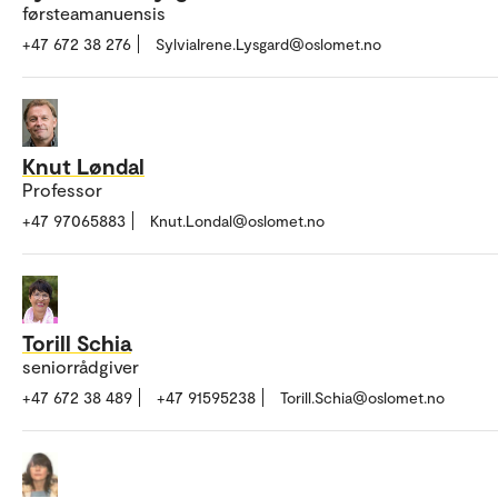
førsteamanuensis
+47 672 38 276
SylviaIrene.Lysgard@oslomet.no
Knut Løndal
Professor
+47 97065883
Knut.Londal@oslomet.no
Torill Schia
seniorrådgiver
+47 672 38 489
+47 91595238
Torill.Schia@oslomet.no