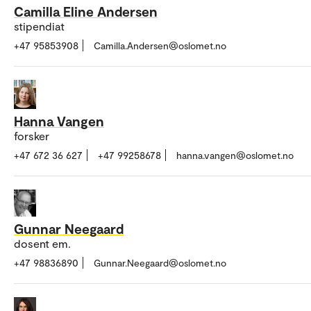
Camilla Eline Andersen
stipendiat
+47 95853908
Camilla.Andersen@oslomet.no
Hanna Vangen
forsker
+47 672 36 627
+47 99258678
hanna.vangen@oslomet.no
Gunnar Neegaard
dosent em.
+47 98836890
Gunnar.Neegaard@oslomet.no