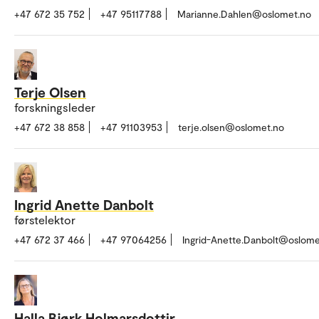
+47 672 35 752
+47 95117788
Marianne.Dahlen@oslomet.no
Terje Olsen
forskningsleder
+47 672 38 858
+47 91103953
terje.olsen@oslomet.no
Ingrid Anette Danbolt
førstelektor
+47 672 37 466
+47 97064256
Ingrid-Anette.Danbolt@oslome
Halla Bjørk Holmarsdottir