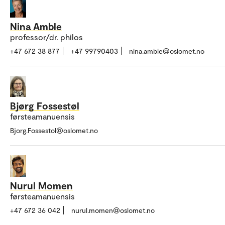
Nina Amble
professor/dr. philos
+47 672 38 877
+47 99790403
nina.amble@oslomet.no
Bjørg Fossestøl
førsteamanuensis
Bjorg.Fossestol@oslomet.no
Nurul Momen
førsteamanuensis
+47 672 36 042
nurul.momen@oslomet.no