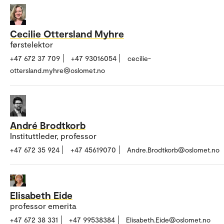
Cecilie Ottersland Myhre
førstelektor
+47 672 37 709
+47 93016054
cecilie-
ottersland.myhre@oslomet.no
André Brodtkorb
Instituttleder, professor
+47 672 35 924
+47 45619070
Andre.Brodtkorb@oslomet.no
Elisabeth Eide
professor emerita
+47 672 38 331
+47 99538384
Elisabeth.Eide@oslomet.no