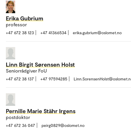
Erika Gubrium
professor
+47 672 38 123
+47 41366534
erika.gubrium@oslomet.no
Linn Birgit Sørensen Holst
Seniorrådgiver FoU
+47 672 38 137
+47 97594285
Linn.SorensenHolst@oslomet.n
Pernille Marie Stähr Irgens
postdoktor
+47 672 36 047
peirg0829@oslomet.no