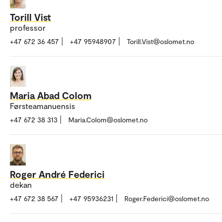
Torill Vist
professor
+47 672 36 457
+47 95948907
Torill.Vist@oslomet.no
Maria Abad Colom
Førsteamanuensis
+47 672 38 313
Maria.Colom@oslomet.no
Roger André Federici
dekan
+47 672 38 567
+47 95936231
Roger.Federici@oslomet.no