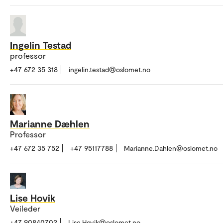
Ingelin Testad
professor
+47 672 35 318
ingelin.testad@oslomet.no
Marianne Dæhlen
Professor
+47 672 35 752
+47 95117788
Marianne.Dahlen@oslomet.no
Lise Hovik
Veileder
+47 90840702
Lise.Hovik@oslomet.no