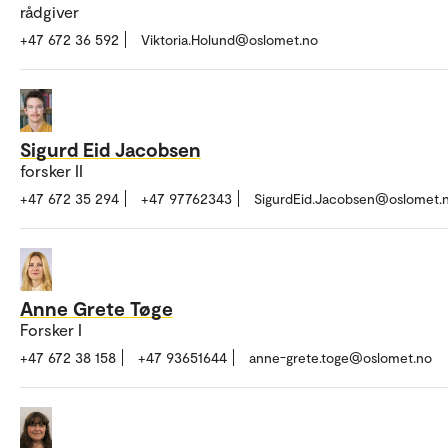
rådgiver
+47 672 36 592
Viktoria.Holund@oslomet.no
Sigurd Eid Jacobsen
forsker II
+47 672 35 294
+47 97762343
SigurdEid.Jacobsen@oslomet.
Anne Grete Tøge
Forsker I
+47 672 38 158
+47 93651644
anne-grete.toge@oslomet.no