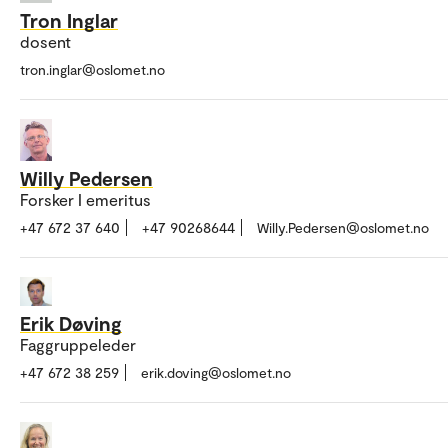
Tron Inglar
dosent
tron.inglar@oslomet.no
Willy Pedersen
Forsker I emeritus
+47 672 37 640
+47 90268644
Willy.Pedersen@oslomet.no
Erik Døving
Faggruppeleder
+47 672 38 259
erik.doving@oslomet.no