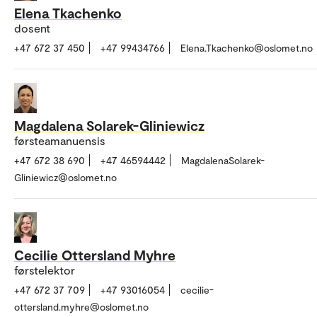
Elena Tkachenko
dosent
+47 672 37 450
+47 99434766
Elena.Tkachenko@oslomet.no
Magdalena Solarek-Gliniewicz
førsteamanuensis
+47 672 38 690
+47 46594442
MagdalenaSolarek-
Gliniewicz@oslomet.no
Cecilie Ottersland Myhre
førstelektor
+47 672 37 709
+47 93016054
cecilie-
ottersland.myhre@oslomet.no