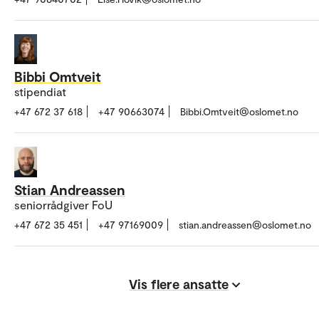
Bibbi Omtveit
stipendiat
+47 672 37 618
+47 90663074
Bibbi.Omtveit@oslomet.no
Stian Andreassen
seniorrådgiver FoU
+47 672 35 451
+47 97169009
stian.andreassen@oslomet.no
Vis flere ansatte