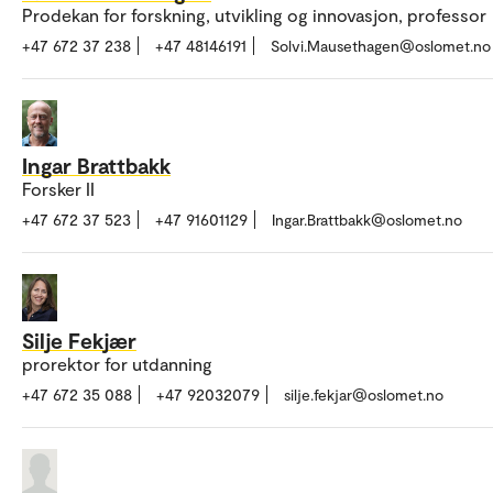
Prodekan for forskning, utvikling og innovasjon, professor
+47 672 37 238
+47 48146191
Solvi.Mausethagen@oslomet.no
Ingar Brattbakk
Forsker II
+47 672 37 523
+47 91601129
Ingar.Brattbakk@oslomet.no
Silje Fekjær
prorektor for utdanning
+47 672 35 088
+47 92032079
silje.fekjar@oslomet.no