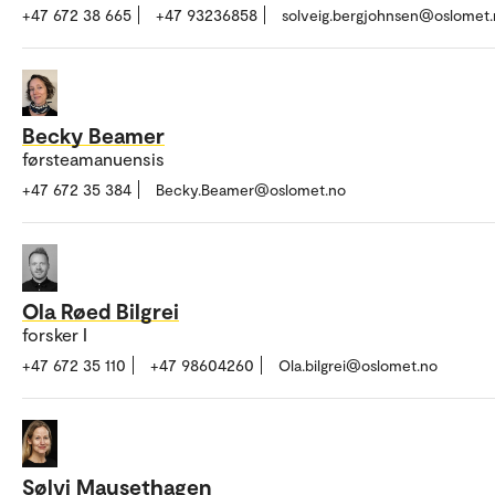
+47 672 38 665
+47 93236858
solveig.bergjohnsen@oslomet
Becky Beamer
førsteamanuensis
+47 672 35 384
Becky.Beamer@oslomet.no
Ola Røed Bilgrei
forsker I
+47 672 35 110
+47 98604260
Ola.bilgrei@oslomet.no
Sølvi Mausethagen