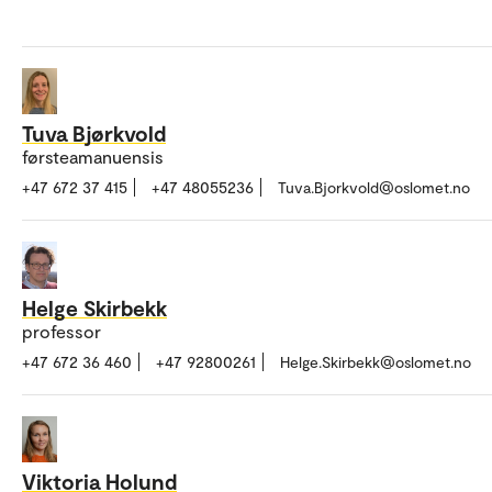
Tuva Bjørkvold
førsteamanuensis
+47 672 37 415
+47 48055236
Tuva.Bjorkvold@oslomet.no
Helge Skirbekk
professor
+47 672 36 460
+47 92800261
Helge.Skirbekk@oslomet.no
Viktoria Holund