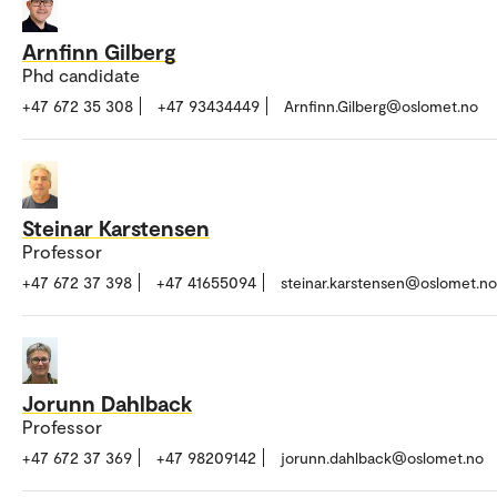
Arnfinn Gilberg
Phd candidate
+47 672 35 308
+47 93434449
Arnfinn.Gilberg@oslomet.no
Steinar Karstensen
Professor
+47 672 37 398
+47 41655094
steinar.karstensen@oslomet.no
Jorunn Dahlback
Professor
+47 672 37 369
+47 98209142
jorunn.dahlback@oslomet.no