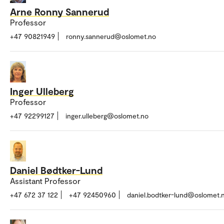
Arne Ronny Sannerud
Professor
+47 90821949
ronny.sannerud@oslomet.no
Inger Ulleberg
Professor
+47 92299127
inger.ulleberg@oslomet.no
Daniel Bødtker-Lund
Assistant Professor
+47 672 37 122
+47 92450960
daniel.bodtker-lund@oslomet.