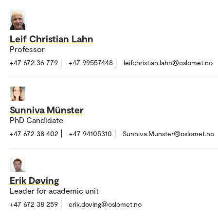
Leif Christian Lahn
Professor
+47 672 36 779
+47 99557448
leifchristian.lahn@oslomet.no
Sunniva Münster
PhD Candidate
+47 672 38 402
+47 94105310
Sunniva.Munster@oslomet.no
Erik Døving
Leader for academic unit
+47 672 38 259
erik.doving@oslomet.no