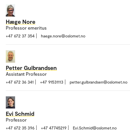
Hæge Nore
Professor emeritus
+47 672 37 354
haege.nore@oslomet.no
Petter Gulbrandsen
Assistant Professor
+47 672 36 341
+47 91531113
petter.gulbrandsen@oslomet.no
Evi Schmid
Professor
+47 672 35 396
+47 47745219
Evi.Schmid@oslomet.no