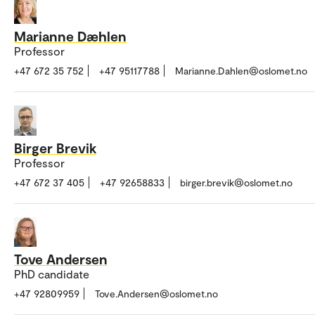
Marianne Dæhlen
Professor
+47 672 35 752
+47 95117788
Marianne.Dahlen@oslomet.no
Birger Brevik
Professor
+47 672 37 405
+47 92658833
birger.brevik@oslomet.no
Tove Andersen
PhD candidate
+47 92809959
Tove.Andersen@oslomet.no