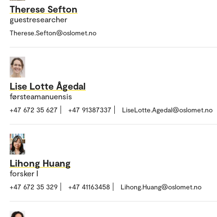
Therese Sefton
guestresearcher
Therese.Sefton@oslomet.no
Lise Lotte Ågedal
førsteamanuensis
+47 672 35 627
+47 91387337
LiseLotte.Agedal@oslomet.no
Lihong Huang
forsker I
+47 672 35 329
+47 41163458
Lihong.Huang@oslomet.no