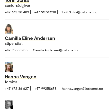
seniorrådgiver
+47 672 38 489
+47 91595238
Torill.Schia@oslomet.no
Camilla Eline Andersen
stipendiat
+47 95853908
Camilla.Andersen@oslomet.no
Hanna Vangen
forsker
+47 672 36 627
+47 99258678
hanna.vangen@oslomet.no