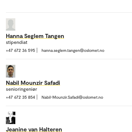
Hanna Seglem Tangen
stipendiat
+47 672 36 595
hanna.seglem.tangen@oslomet.no
Nabil Mounzir Safadi
senioringeniør
+47 672 35 854
Nabil-Mounzir.Safadi@oslomet.no
Jeanine van Halteren