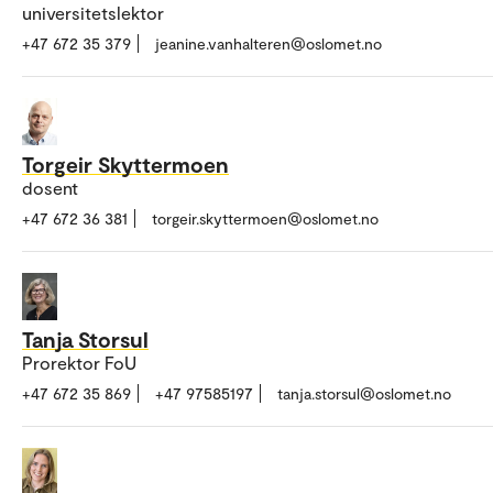
universitetslektor
+47 672 35 379
jeanine.vanhalteren@oslomet.no
Torgeir Skyttermoen
dosent
+47 672 36 381
torgeir.skyttermoen@oslomet.no
Tanja Storsul
Prorektor FoU
+47 672 35 869
+47 97585197
tanja.storsul@oslomet.no