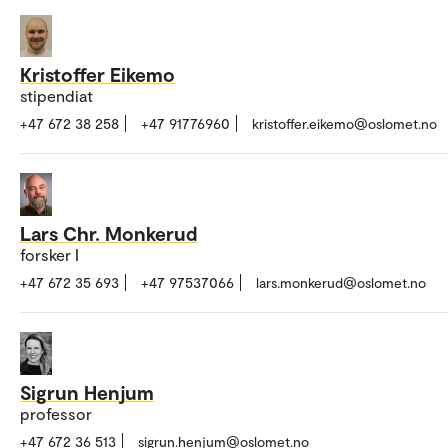
Kristoffer Eikemo
stipendiat
+47 672 38 258
+47 91776960
kristoffer.eikemo@oslomet.no
Lars Chr. Monkerud
forsker I
+47 672 35 693
+47 97537066
lars.monkerud@oslomet.no
Sigrun Henjum
professor
+47 672 36 513
sigrun.henjum@oslomet.no