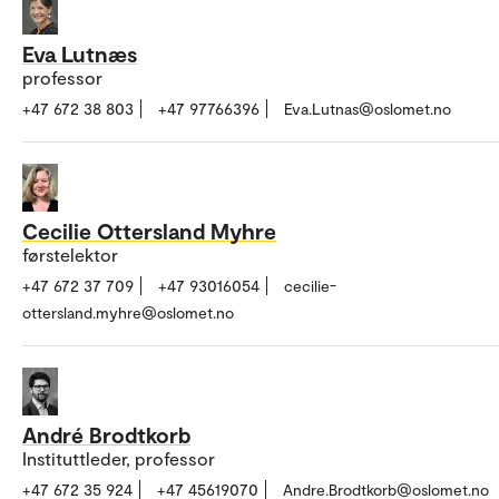
Eva Lutnæs
professor
+47 672 38 803
+47 97766396
Eva.Lutnas@oslomet.no
Cecilie Ottersland Myhre
førstelektor
+47 672 37 709
+47 93016054
cecilie-
ottersland.myhre@oslomet.no
André Brodtkorb
Instituttleder, professor
+47 672 35 924
+47 45619070
Andre.Brodtkorb@oslomet.no