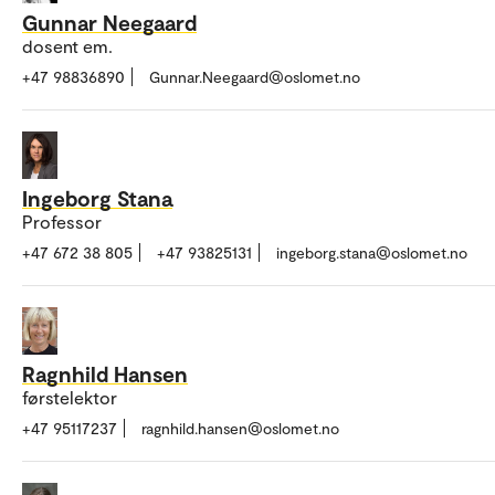
Gunnar Neegaard
dosent em.
+47 98836890
Gunnar.Neegaard@oslomet.no
Ingeborg Stana
Professor
+47 672 38 805
+47 93825131
ingeborg.stana@oslomet.no
Ragnhild Hansen
førstelektor
+47 95117237
ragnhild.hansen@oslomet.no