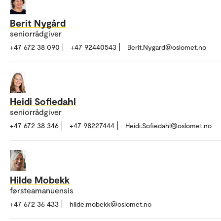
Berit Nygård
seniorrådgiver
+47 672 38 090
+47 92440543
Berit.Nygard@oslomet.no
Heidi Sofiedahl
seniorrådgiver
+47 672 38 346
+47 98227444
Heidi.Sofiedahl@oslomet.no
Hilde Mobekk
førsteamanuensis
+47 672 36 433
hilde.mobekk@oslomet.no