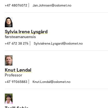
+47 48076072
Jan.Johnsen@oslomet.no
Sylvia Irene Lysgård
førsteamanuensis
+47 672 38 276
SylviaIrene.Lysgard@oslomet.no
Knut Løndal
Professor
+47 97065883
Knut.Londal@oslomet.no
Torill Schia