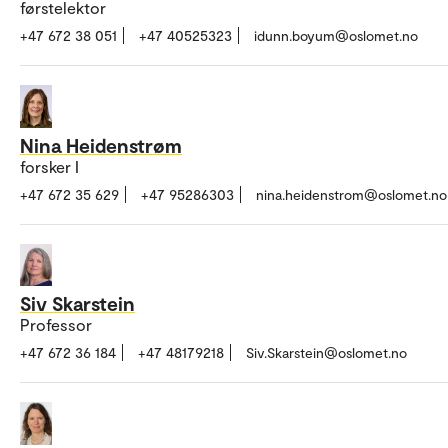
førstelektor
+47 672 38 051
+47 40525323
idunn.boyum@oslomet.no
Nina Heidenstrøm
forsker I
+47 672 35 629
+47 95286303
nina.heidenstrom@oslomet.no
Siv Skarstein
Professor
+47 672 36 184
+47 48179218
Siv.Skarstein@oslomet.no