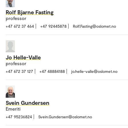
Rolf Bjarne Fasting
professor
+47 672 37 464
+47 92445878
Rolf.Fasting@oslomet.no
Jo Helle-Valle
professor
+47 672 37 127
+47 48884188
jo.helle-valle@oslomet.no
Svein Gundersen
Emeriti
+47 95236824
Svein.Gundersen@oslomet.no