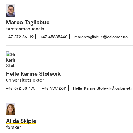
Marco Tagliabue
førsteamanuensis
+47 672 36 119
+47 45835440
marco.tagliabue@oslomet.no
Helle Karine Stølevik
universitetslektor
+47 672 38 795
+47 99512611
Helle-Karine.Stolevik@oslomet.
Alida Skiple
forsker II