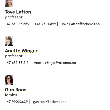
Tove Lafton
professor
+47 672 37 559
+47 97013199
Tove.Lafton@oslomet.no
Anette Winger
professor
+47 672 36 212
Anette.Winger@oslomet.no
Gun Roos
forsker I
+47 99023639
gun.roos@oslomet.no