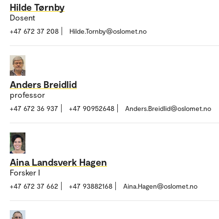
Hilde Tørnby
Dosent
+47 672 37 208
Hilde.Tornby@oslomet.no
Anders Breidlid
professor
+47 672 36 937
+47 90952648
Anders.Breidlid@oslomet.no
Aina Landsverk Hagen
Forsker I
+47 672 37 662
+47 93882168
Aina.Hagen@oslomet.no