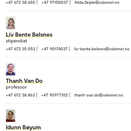
+47 672 38 602
+47 97150037
Alida.Skiple@oslomet.no
Liv Bente Belsnes
stipendiat
+47 672 35 053
+47 90174037
liv-bente.belsnes@oslomet.no
Thanh Van Do
professor
+47 672 38 863
+47 90977102
thanh-van.do@oslomet.no
Idunn Bøyum