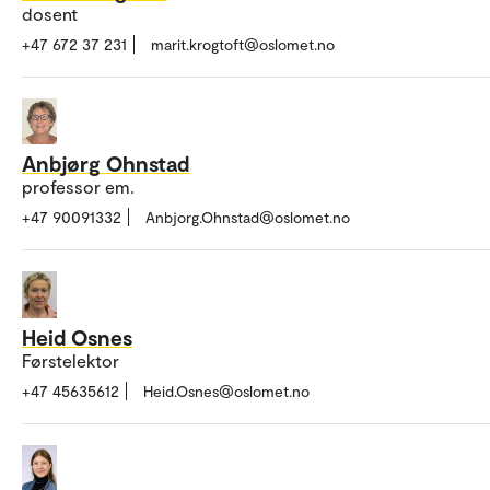
dosent
+47 672 37 231
marit.krogtoft@oslomet.no
Anbjørg Ohnstad
professor em.
+47 90091332
Anbjorg.Ohnstad@oslomet.no
Heid Osnes
Førstelektor
+47 45635612
Heid.Osnes@oslomet.no