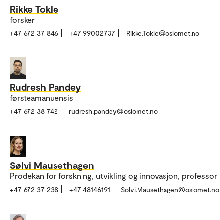
Rikke Tokle
forsker
+47 672 37 846
+47 99002737
Rikke.Tokle@oslomet.no
Rudresh Pandey
førsteamanuensis
+47 672 38 742
rudresh.pandey@oslomet.no
Sølvi Mausethagen
Prodekan for forskning, utvikling og innovasjon, professor
+47 672 37 238
+47 48146191
Solvi.Mausethagen@oslomet.no