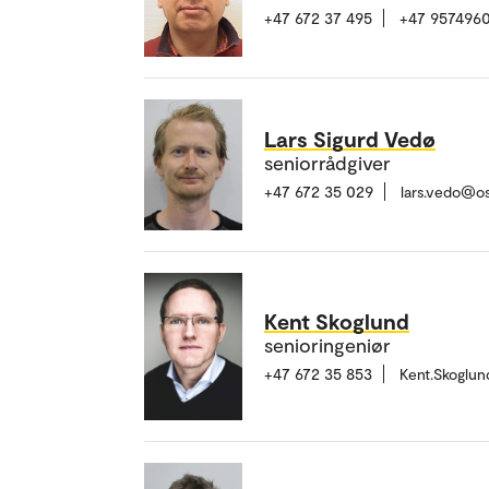
+47 672 37 495
+47 957496
Lars Sigurd Vedø
seniorrådgiver
+47 672 35 029
lars.vedo@o
Kent Skoglund
senioringeniør
+47 672 35 853
Kent.Skoglu