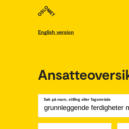
English version
Ansatteoversi
Søk på navn, stilling eller fagområde