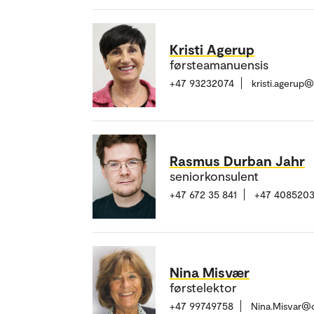
Kristi Agerup
førsteamanuensis
+47 93232074
kristi.agerup
Rasmus Durban Jahr
seniorkonsulent
+47 672 35 841
+47 408520
Nina Misvær
førstelektor
+47 99749758
Nina.Misvar@