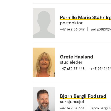
Pernille Marie Stähr I
postdoktor
+47 672 36 047
peirg0829@o
Grete Haaland
studieleder
+47 672 37 448
+47 954245
Bjørn Bergli Fodstad
seksjonssjef
+47 672 37 657
Bjorn.Bergli