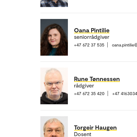
Oana Pintilie
seniorrådgiver
+47 672 37 535
oana.pintili
Rune Tønnessen
rådgiver
+47 672 35 420
+47 416303
Torgeir Haugen
Dosent