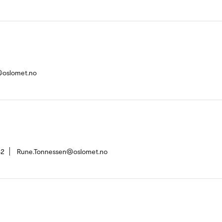
e@oslomet.no
42
Rune.Tonnessen@oslomet.no