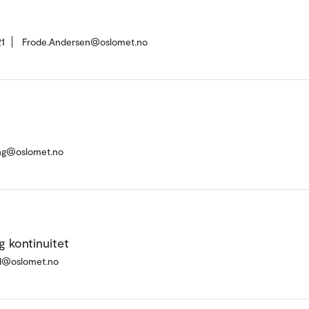
1
Frode.Andersen@oslomet.no
ing@oslomet.no
g kontinuitet
ud@oslomet.no