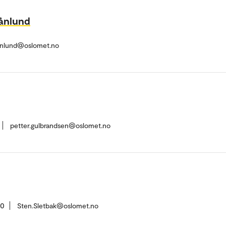
ånlund
anlund@oslomet.no
petter.gulbrandsen@oslomet.no
50
Sten.Sletbak@oslomet.no