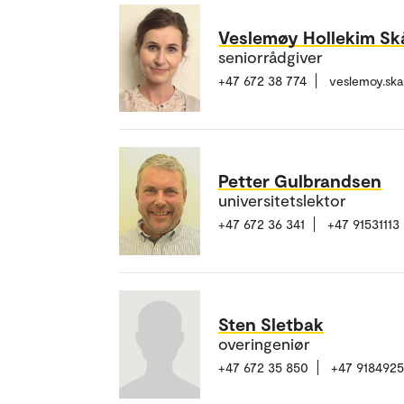
Veslemøy Hollekim Sk
seniorrådgiver
+47 672 38 774
veslemoy.sk
Petter Gulbrandsen
universitetslektor
+47 672 36 341
+47 91531113
Sten Sletbak
overingeniør
+47 672 35 850
+47 918492