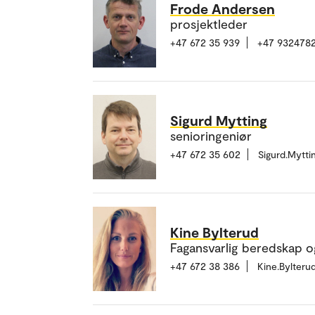
Frode Andersen
prosjektleder
+47 672 35 939
+47 9324782
Sigurd Mytting
senioringeniør
+47 672 35 602
Sigurd.Mytt
Kine Bylterud
Fagansvarlig beredskap o
+47 672 38 386
Kine.Bylter