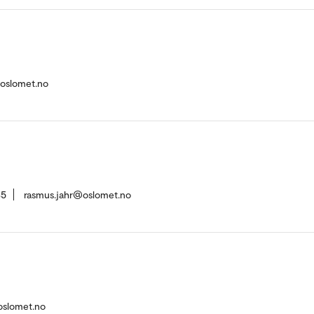
@oslomet.no
35
rasmus.jahr@oslomet.no
oslomet.no