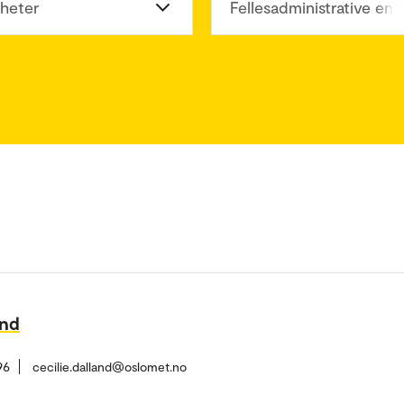
heter
Fellesadministrative enh
and
96
cecilie.dalland@oslomet.no