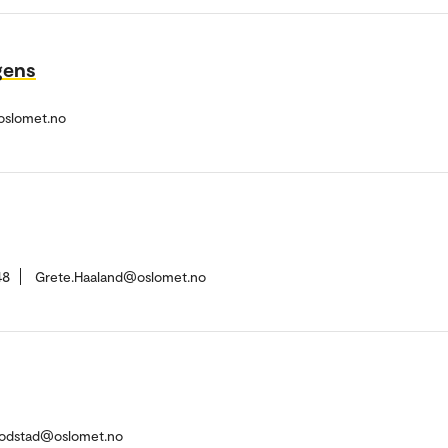
rgens
slomet.no
48
Grete.Haaland@oslomet.no
.Fodstad@oslomet.no