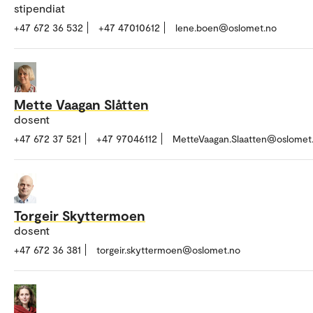
stipendiat
+47 672 36 532
+47 47010612
lene.boen@oslomet.no
Mette Vaagan Slåtten
dosent
+47 672 37 521
+47 97046112
MetteVaagan.Slaatten@oslomet
Torgeir Skyttermoen
dosent
+47 672 36 381
torgeir.skyttermoen@oslomet.no