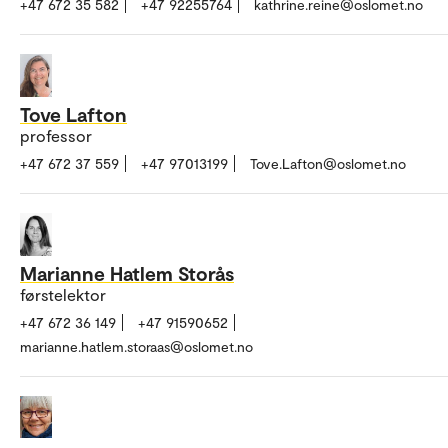
+47 672 35 582
+47 92255764
kathrine.reine@oslomet.no
Tove Lafton
professor
+47 672 37 559
+47 97013199
Tove.Lafton@oslomet.no
Marianne Hatlem Storås
førstelektor
+47 672 36 149
+47 91590652
marianne.hatlem.storaas@oslomet.no