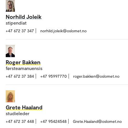
Norhild Joleik
stipendiat
+47 672 37 347
norhild.joleik@oslomet.no
Roger Bakken
førsteamanuensis
+47 672 37 384
+47 95997770
roger.bakken@oslomet.no
Grete Haaland
studieleder
+47 672 37 448
+47 95424548
Grete.Haaland@oslomet.no