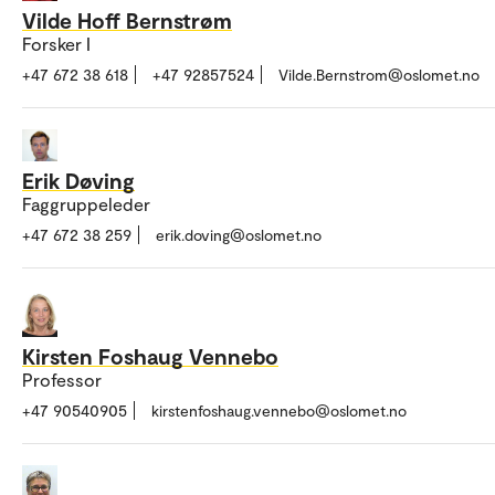
Vilde Hoff Bernstrøm
Forsker I
+47 672 38 618
+47 92857524
Vilde.Bernstrom@oslomet.no
Erik Døving
Faggruppeleder
+47 672 38 259
erik.doving@oslomet.no
Kirsten Foshaug Vennebo
Professor
+47 90540905
kirstenfoshaug.vennebo@oslomet.no