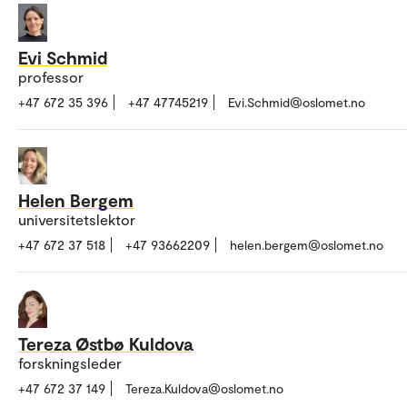
Evi Schmid
professor
+47 672 35 396
+47 47745219
Evi.Schmid@oslomet.no
Helen Bergem
universitetslektor
+47 672 37 518
+47 93662209
helen.bergem@oslomet.no
Tereza Østbø Kuldova
forskningsleder
+47 672 37 149
Tereza.Kuldova@oslomet.no