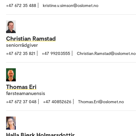
+47 672 35 488
kristine.v.simson@oslomet.no
Christian Ramstad
seniorrådgiver
+47 672 35 821
+47 99203555
Christian.Ramstad@oslomet.no
Thomas Eri
førsteamanuensis
+47 672 37 048
+47 40852626
Thomas.Eri@oslomet.no
Halla Bjørk Holmarsdottir