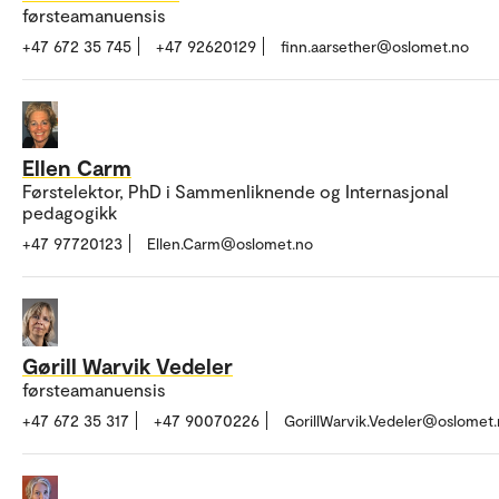
førsteamanuensis
+47 672 35 745
+47 92620129
finn.aarsether@oslomet.no
Ellen Carm
Førstelektor, PhD i Sammenliknende og Internasjonal
pedagogikk
+47 97720123
Ellen.Carm@oslomet.no
Gørill Warvik Vedeler
førsteamanuensis
+47 672 35 317
+47 90070226
GorillWarvik.Vedeler@oslomet