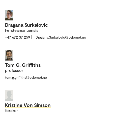
Dragana Surkalovic
Førsteamanuensis
+47 672 37 259
Dragana.Surkalovic@oslomet.no
Tom G. Griffiths
professor
tom.g.griffiths@oslomet.no
Kristine Von Simson
forsker