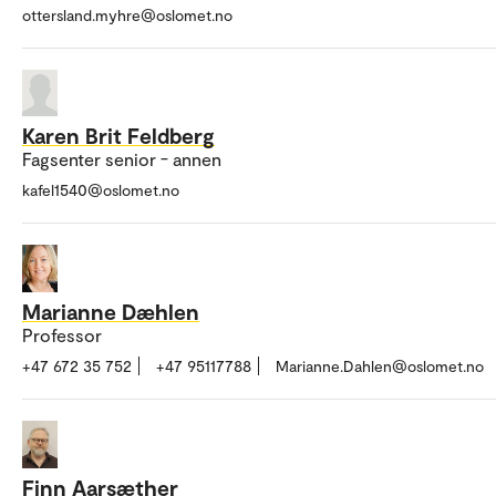
ottersland.myhre@oslomet.no
Karen Brit Feldberg
Fagsenter senior - annen
kafel1540@oslomet.no
Marianne Dæhlen
Professor
+47 672 35 752
+47 95117788
Marianne.Dahlen@oslomet.no
Finn Aarsæther