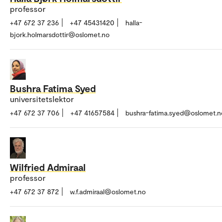
professor
+47 672 37 236
+47 45431420
halla-
bjork.holmarsdottir@oslomet.no
Bushra Fatima Syed
universitetslektor
+47 672 37 706
+47 41657584
bushra-fatima.syed@oslomet.n
Wilfried Admiraal
professor
+47 672 37 872
w.f.admiraal@oslomet.no