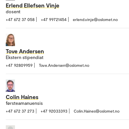
Erlend Ellefsen Vinje
dosent
+47 672 37 058
+47 99721454
erlend.vinje@oslomet.no
Tove Andersen
Ekstern stipendiat
+47 92809959
Tove.Andersen@oslomet.no
Colin Haines
førsteamanuensis
+47 672 37 273
+47 92033393
Colin.Haines@oslomet.no