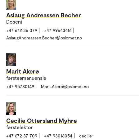
Aslaug Andreassen Becher
Dosent
+47 672 36 079
+47 99643416
AslaugAndreassen.Becher@oslomet.no
Marit Akerø
førsteamanuensis
+47 95780149
Marit.Akero@oslomet.no
Cecilie Ottersland Myhre
førstelektor
+47 672 37 709
+47 93016054
cecilie-