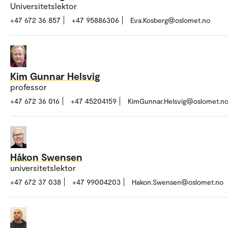
Universitetslektor
+47 672 36 857
+47 95886306
Eva.Kosberg@oslomet.no
Kim Gunnar Helsvig
professor
+47 672 36 016
+47 45204159
KimGunnar.Helsvig@oslomet.n
Håkon Swensen
universitetslektor
+47 672 37 038
+47 99004203
Hakon.Swensen@oslomet.no