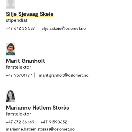
Silje Sjøvaag Skeie
stipendiat
+47 672 36 587
silje.s.skeie@oslomet.no
Marit Granholt
førstelektor
+47 95701777
marit.granholt@oslomet.no
Marianne Hatlem Storås
førstelektor
+47 672 36 149
+47 91590652
marianne.hatlem.storaas@oslomet.no