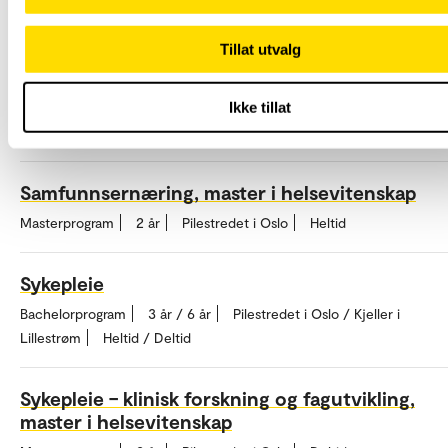
Videreutdanning
1 år / 2 år
Pilestredet i Oslo
Heltid / Deltid
Tillat utvalg
Psykisk helse-, rus- og avhengighetsarbeid, ma
i helsevitenskap
Ikke tillat
Masterprogram
2 år / 4 år
Pilestredet i Oslo
Heltid / Deltid
Samfunnsernæring, master i helsevitenskap
Masterprogram
2 år
Pilestredet i Oslo
Heltid
Sykepleie
Bachelorprogram
3 år / 6 år
Pilestredet i Oslo / Kjeller i
Lillestrøm
Heltid / Deltid
Sykepleie – klinisk forskning og fagutvikling,
master i helsevitenskap