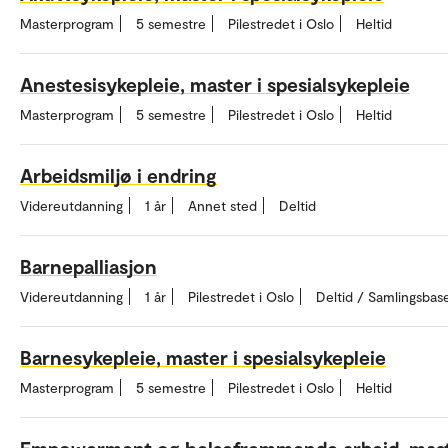
Masterprogram
5 semestre
Pilestredet i Oslo
Heltid
Anestesisykepleie, master i spesialsykepleie
Masterprogram
5 semestre
Pilestredet i Oslo
Heltid
Arbeidsmiljø i endring
Videreutdanning
1 år
Annet sted
Deltid
Barnepalliasjon
Videreutdanning
1 år
Pilestredet i Oslo
Deltid / Samlingsbas
Barnesykepleie, master i spesialsykepleie
Masterprogram
5 semestre
Pilestredet i Oslo
Heltid
Empowerment og helsefremmende arbeid, mas