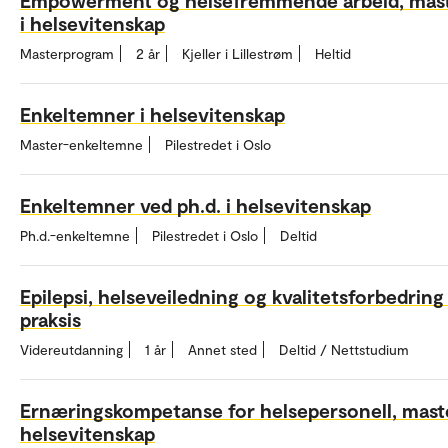
i helsevitenskap
Masterprogram
2 år
Kjeller i Lillestrøm
Heltid
Enkeltemner i helsevitenskap
Master-enkeltemne
Pilestredet i Oslo
Enkeltemner ved ph.d. i helsevitenskap
Ph.d.-enkeltemne
Pilestredet i Oslo
Deltid
Epilepsi, helseveiledning og kvalitetsforbedring 
praksis
Videreutdanning
1 år
Annet sted
Deltid / Nettstudium
Ernæringskompetanse for helsepersonell, maste
helsevitenskap