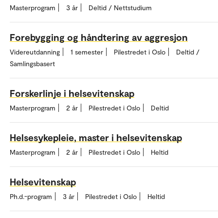
Masterprogram
3 år
Deltid / Nettstudium
Forebygging og håndtering av aggresjon
Videreutdanning
1 semester
Pilestredet i Oslo
Deltid /
Samlingsbasert
Forskerlinje i helsevitenskap
Masterprogram
2 år
Pilestredet i Oslo
Deltid
Helsesykepleie, master i helsevitenskap
Masterprogram
2 år
Pilestredet i Oslo
Heltid
Helsevitenskap
Ph.d.-program
3 år
Pilestredet i Oslo
Heltid