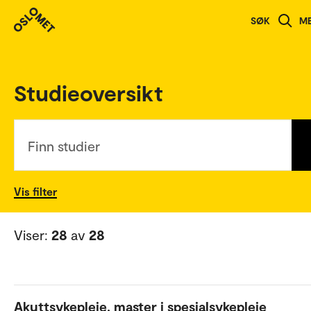
SØK
M
English version
Studieoversikt
Finn studier
Vis filter
Viser:
28
av
28
Akuttsykepleie, master i spesialsykepleie