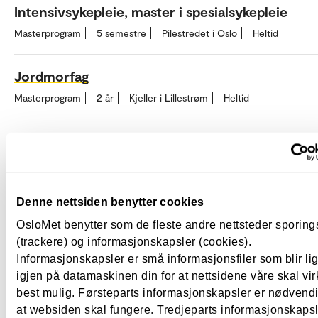
Intensivsykepleie, master i spesialsykepleie
Masterprogram
5 semestre
Pilestredet i Oslo
Heltid
Jordmorfag
Masterprogram
2 år
Kjeller i Lillestrøm
Heltid
Kardiologisk sykepleie
Videreutdanning
3 semestre
Pilestredet i Oslo
Deltid /
Samlingsbasert
Denne nettsiden benytter cookies
Kompletterende sykepleierutdanning
OsloMet benytter som de fleste andre nettsteder sporin
(trackere) og informasjonskapsler (cookies).
Videreutdanning
1 år
Pilestredet i Oslo
Heltid
Informasjonskapsler er små informasjonsfiler som blir l
igjen på datamaskinen din for at nettsidene våre skal vir
Kreftsykepleie, master i helsevitenskap
best mulig. Førsteparts informasjonskapsler er nødvendi
Masterprogram
2 år
Pilestredet i Oslo
Heltid
at websiden skal fungere. Tredjeparts informasjonskapsle