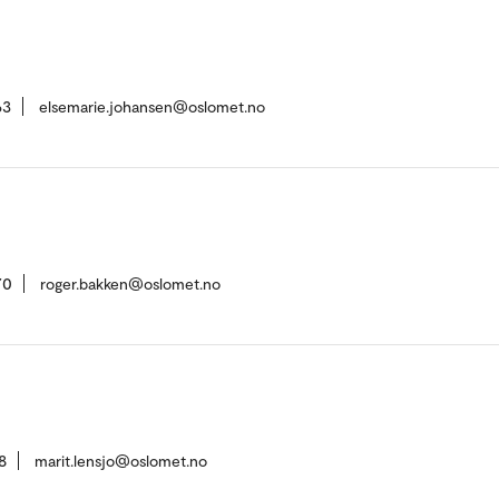
63
elsemarie.johansen@oslomet.no
70
roger.bakken@oslomet.no
8
marit.lensjo@oslomet.no