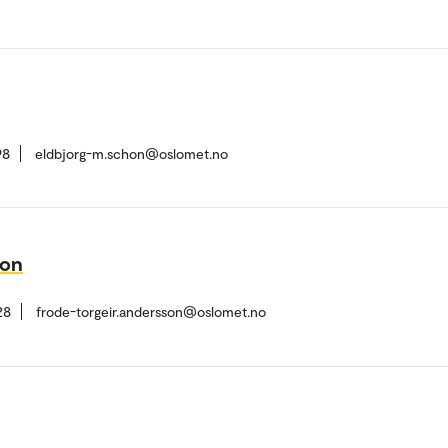
98
eldbjorg-m.schon@oslomet.no
son
28
frode-torgeir.andersson@oslomet.no