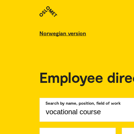
Norwegian version
Employee dire
Search by name, position, field of work