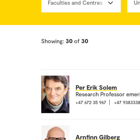
Faculties and Centres
Un
Showing:
30
of
30
Per Erik Solem
Research Professor emer
+47 672 35 967
+47 938333
Arnfinn Gilberg