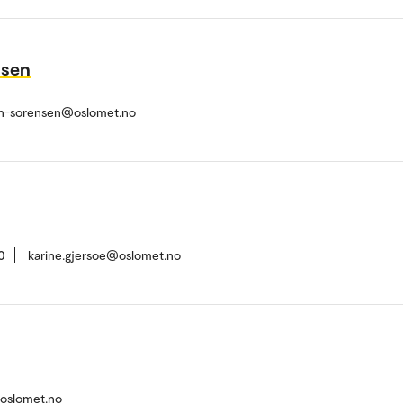
nsen
an-sorensen@oslomet.no
0
karine.gjersoe@oslomet.no
@oslomet.no