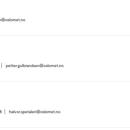
n@oslomet.no
petter.gulbrandsen@oslomet.no
8
halvor.spetalen@oslomet.no