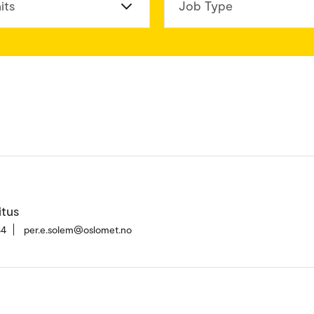
its
Job Type
itus
84
per.e.solem@oslomet.no