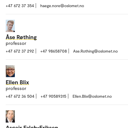
+47 672 37 354
haege.nore@oslomet.no
Åse Røthing
professor
+47 672 37 292
+47 98658708
Ase.Rothing@oslomet.no
Ellen Blix
professor
+47 672 36 504
+47 90589315
Ellen.Blix@oslomet.no
Asgeir Falch-Eriksen