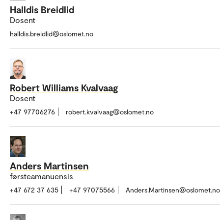
Halldis Breidlid
Dosent
halldis.breidlid@oslomet.no
Robert Williams Kvalvaag
Dosent
+47 97706276
robert.kvalvaag@oslomet.no
Anders Martinsen
førsteamanuensis
+47 672 37 635
+47 97075566
Anders.Martinsen@oslomet.no