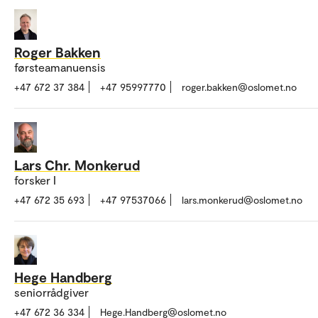
Roger Bakken
førsteamanuensis
+47 672 37 384
+47 95997770
roger.bakken@oslomet.no
Lars Chr. Monkerud
forsker I
+47 672 35 693
+47 97537066
lars.monkerud@oslomet.no
Hege Handberg
seniorrådgiver
+47 672 36 334
Hege.Handberg@oslomet.no