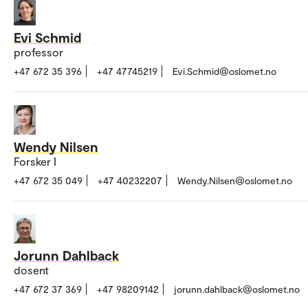
Evi Schmid
professor
+47 672 35 396
+47 47745219
Evi.Schmid@oslomet.no
Wendy Nilsen
Forsker I
+47 672 35 049
+47 40232207
Wendy.Nilsen@oslomet.no
Jorunn Dahlback
dosent
+47 672 37 369
+47 98209142
jorunn.dahlback@oslomet.no