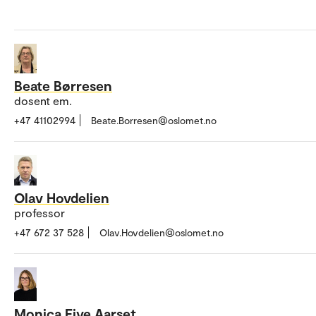
Beate Børresen
dosent em.
+47 41102994
Beate.Borresen@oslomet.no
Olav Hovdelien
professor
+47 672 37 528
Olav.Hovdelien@oslomet.no
Monica Five Aarset