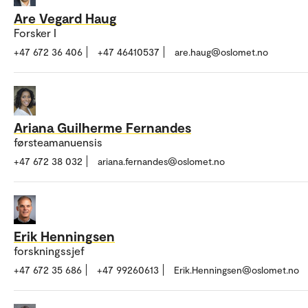
Are Vegard Haug
Forsker I
+47 672 36 406
+47 46410537
are.haug@oslomet.no
Ariana Guilherme Fernandes
førsteamanuensis
+47 672 38 032
ariana.fernandes@oslomet.no
Erik Henningsen
forskningssjef
+47 672 35 686
+47 99260613
Erik.Henningsen@oslomet.no