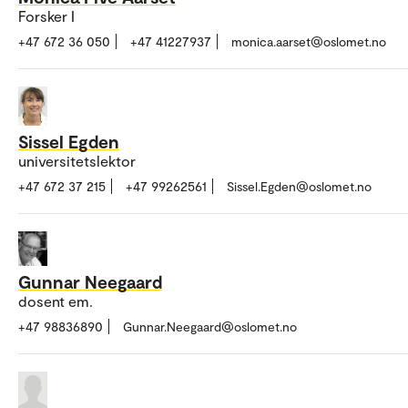
Forsker I
+47 672 36 050
+47 41227937
monica.aarset@oslomet.no
Sissel Egden
universitetslektor
+47 672 37 215
+47 99262561
Sissel.Egden@oslomet.no
Gunnar Neegaard
dosent em.
+47 98836890
Gunnar.Neegaard@oslomet.no