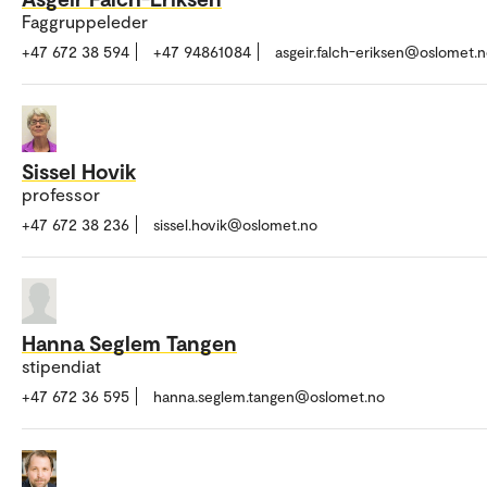
Faggruppeleder
+47 672 38 594
+47 94861084
asgeir.falch-eriksen@oslomet.
Sissel Hovik
professor
+47 672 38 236
sissel.hovik@oslomet.no
Hanna Seglem Tangen
stipendiat
+47 672 36 595
hanna.seglem.tangen@oslomet.no