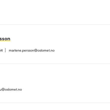
rsson
54
marlene.persson@oslomet.no
cu@oslomet.no