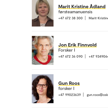
Marit Kristine Ådland
førsteamanuensis
+47 672 38 300
Marit-Krist
Jon Erik Finnvold
Forsker I
+47 672 36 090
+47 934906
Gun Roos
forsker I
+47 99023639
gun.roos@osl