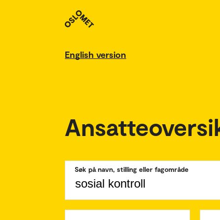
English version
Ansatteoversi
Søk på navn, stilling eller fagområde