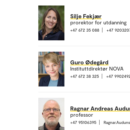
Silje Fekjær
prorektor for utdanning
+47 672 35 088
+47 920320
Guro Ødegård
Instituttdirektør NOVA
+47 672 38 325
+47 990249
Ragnar Andreas Audu
professor
+47 95106395
Ragnar.Audun