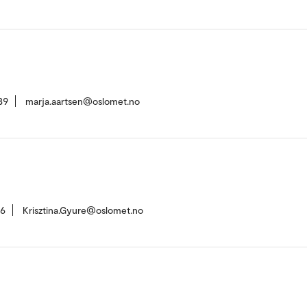
39
marja.aartsen@oslomet.no
16
Krisztina.Gyure@oslomet.no