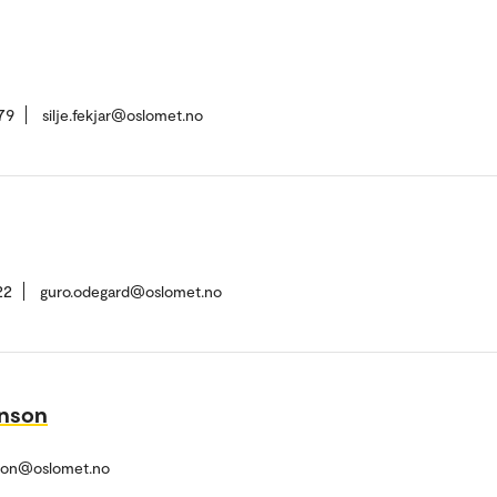
79
silje.fekjar@oslomet.no
22
guro.odegard@oslomet.no
nson
son@oslomet.no