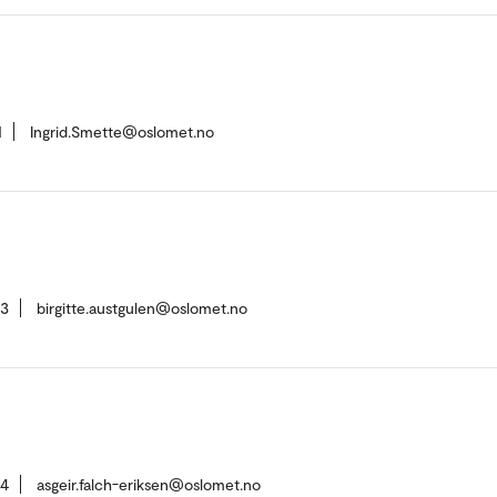
1
Ingrid.Smette@oslomet.no
73
birgitte.austgulen@oslomet.no
84
asgeir.falch-eriksen@oslomet.no