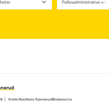
heter
Fellesadministrative enh
nnerud
08
Kristin.Reichborn-Kjennerud@oslomet.no