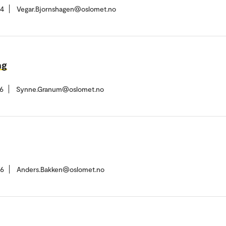
14
Vegar.Bjornshagen@oslomet.no
ng
6
Synne.Granum@oslomet.no
76
Anders.Bakken@oslomet.no