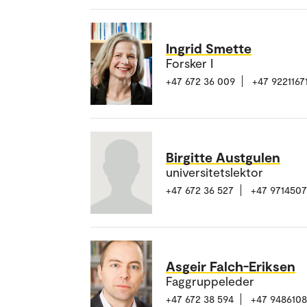
Ingrid Smette
Forsker I
+47 672 36 009
+47 9221167
Birgitte Austgulen
universitetslektor
+47 672 36 527
+47 971450
Asgeir Falch-Eriksen
Faggruppeleder
+47 672 38 594
+47 948610