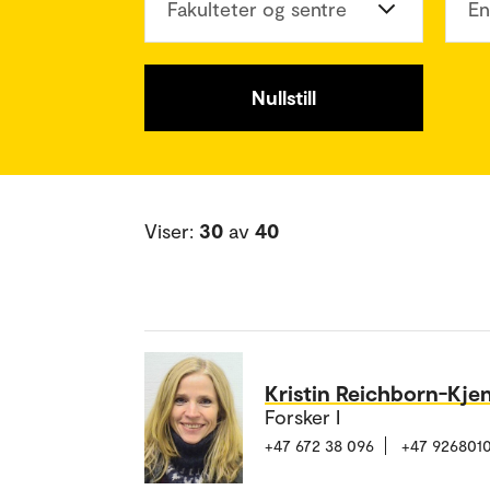
Fakulteter og sentre
En
Nullstill
Viser:
30
av
40
Kristin Reichborn-Kje
Forsker I
+47 672 38 096
+47 926801