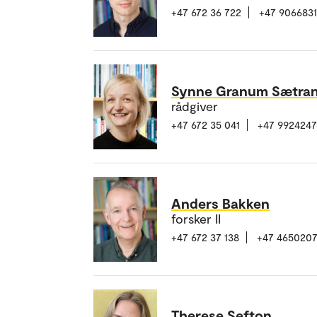
+47 672 36 722
+47 906683
Synne Granum Sætra
rådgiver
+47 672 35 041
+47 9924247
Anders Bakken
forsker II
+47 672 37 138
+47 465020
Therese Sefton