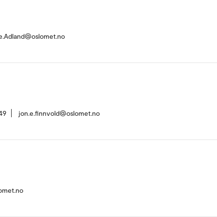
ine.Adland@oslomet.no
49
jon.e.finnvold@oslomet.no
omet.no