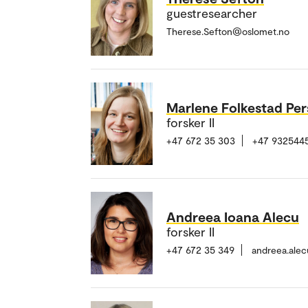
guestresearcher
Therese.Sefton@oslomet.no
Marlene Folkestad Pe
forsker II
+47 672 35 303
+47 932544
Andreea Ioana Alecu
forsker II
+47 672 35 349
andreea.ale