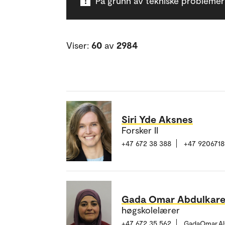
!
På grunn av tekniske problemer ka
Viser:
60
av
2984
Siri Yde Aksnes
Forsker II
+47 672 38 388
+47 9206718
Gada Omar Abdulkare
høgskolelærer
+47 672 35 562
GadaOmar.Al