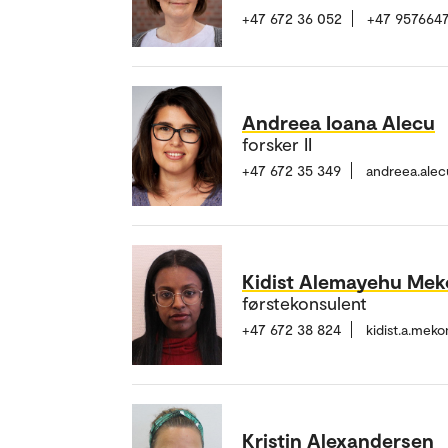
+47 672 36 052
+47 957664
Andreea Ioana Alecu
forsker II
+47 672 35 349
andreea.ale
Kidist Alemayehu Me
førstekonsulent
+47 672 38 824
kidist.a.me
Kristin Alexandersen