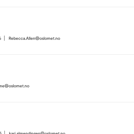
6
Rebecca.Allen@oslomet.no
alme@oslomet.no
5
kari.almendingen@oslomet.no