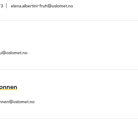
73
elena.albertini-fruh@oslomet.no
cu@oslomet.no
konnen
konnen@oslomet.no