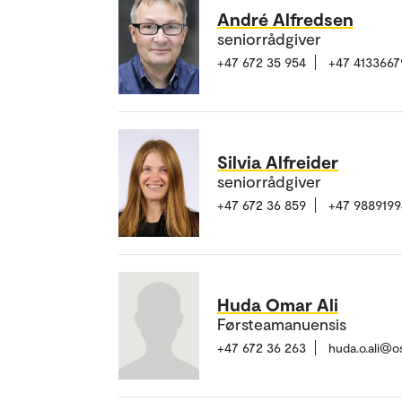
André Alfredsen
seniorrådgiver
+47 672 35 954
+47 4133667
Silvia Alfreider
seniorrådgiver
+47 672 36 859
+47 9889199
Huda Omar Ali
Førsteamanuensis
+47 672 36 263
huda.o.ali@o