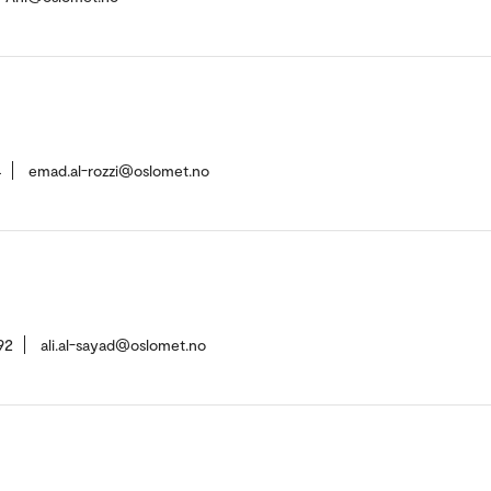
4
emad.al-rozzi@oslomet.no
92
ali.al-sayad@oslomet.no