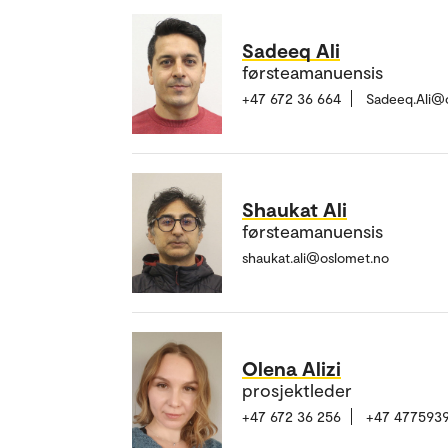
Sadeeq Ali
førsteamanuensis
+47 672 36 664
Sadeeq.Ali@
Shaukat Ali
førsteamanuensis
shaukat.ali@oslomet.no
Olena Alizi
prosjektleder
+47 672 36 256
+47 477593