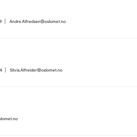
9
Andre.Alfredsen@oslomet.no
4
Silvia.Alfreider@oslomet.no
slomet.no