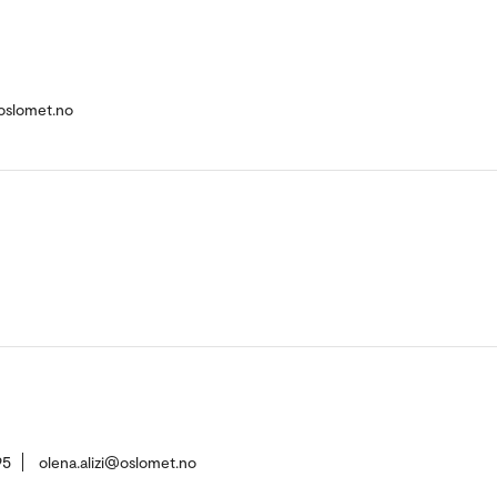
oslomet.no
95
olena.alizi@oslomet.no