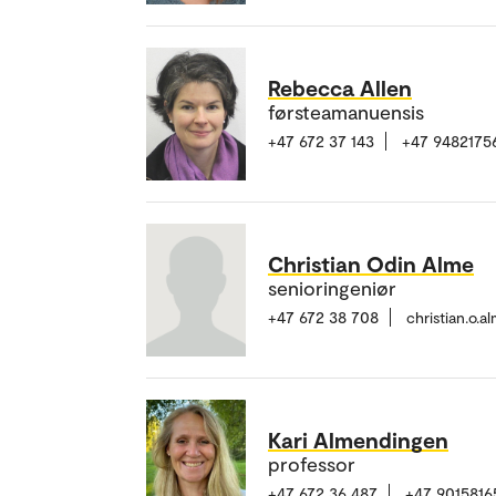
Rebecca Allen
førsteamanuensis
+47 672 37 143
+47 9482175
Christian Odin Alme
senioringeniør
+47 672 38 708
christian.o.
Kari Almendingen
professor
+47 672 36 487
+47 9015816