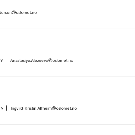
andersen@oslomet.no
79
Anastasiya.Alexeeva@oslomet.no
79
Ingvild-Kristin.Alfheim@oslomet.no