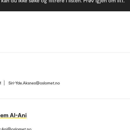
n du ikke søke og filtrere i listen. Prøv igjen om litt.
1
Siri-Yde.Aksnes@oslomet.no
em Al-Ani
-Ani@oslomet.no