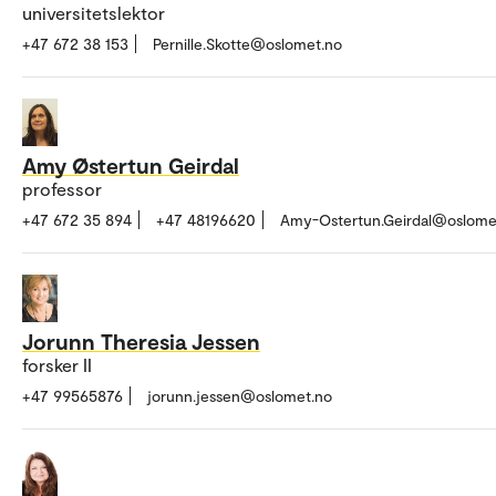
universitetslektor
+47 672 38 153
Pernille.Skotte@oslomet.no
Amy Østertun Geirdal
professor
+47 672 35 894
+47 48196620
Amy-Ostertun.Geirdal@oslome
Jorunn Theresia Jessen
forsker II
+47 99565876
jorunn.jessen@oslomet.no