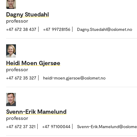
Dagny Stuedahl
professor
+47 672 38 437
+47 99728156
Dagny.Stuedahl@oslomet.no
Heidi Moen Gjersøe
professor
+47 672 35 327
heidi-moen.gjersoe@oslomet.no
Svenn-Erik Mamelund
professor
+47 672 37 321
+47 97100044
Svenn-Erik.Mamelund@oslome