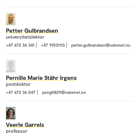
Petter Gulbrandsen
universitetslektor
+47 672 36 341
+47 91531113
petter.gulbrandsen@oslomet.no
Pernille Marie Stähr Irgens
postdoktor
+47 672 36 047
peirg0829@oslomet.no
Veerle Garrels
professor