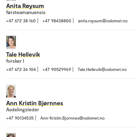
Anita Røysum
førsteamanuensis
+47 672 38 160
+47 98438800
anita.roysum@oslomet.no
Tale Hellevik
forsker I
+47 672 36 104
+47 90529969
Tale.Hellevik@oslomet.no
Ann Kristin Bjørnnes
Avdelingsleder
+47 90134535
Ann-Kristin.Bjornnes@oslomet.no