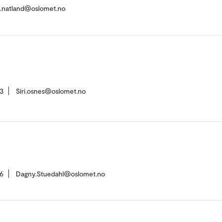
e.natland@oslomet.no
3
Siri.osnes@oslomet.no
6
Dagny.Stuedahl@oslomet.no