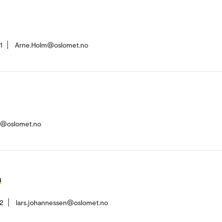
1
Arne.Holm@oslomet.no
ft@oslomet.no
n
2
lars.johannessen@oslomet.no