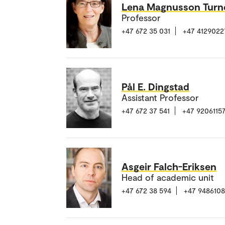
Lena Magnusson Turn
Professor
+47 672 35 031
+47 4129022
Pål E. Dingstad
Assistant Professor
+47 672 37 541
+47 9206115
Asgeir Falch-Eriksen
Head of academic unit
+47 672 38 594
+47 948610