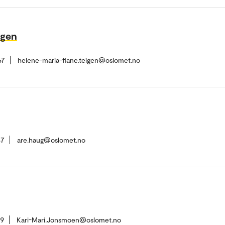
igen
67
helene-maria-fiane.teigen@oslomet.no
37
are.haug@oslomet.no
09
Kari-Mari.Jonsmoen@oslomet.no