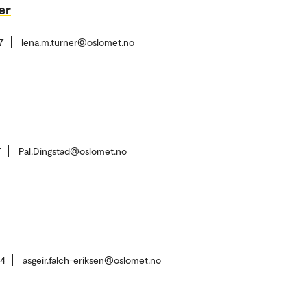
er
7
lena.m.turner@oslomet.no
7
Pal.Dingstad@oslomet.no
84
asgeir.falch-eriksen@oslomet.no