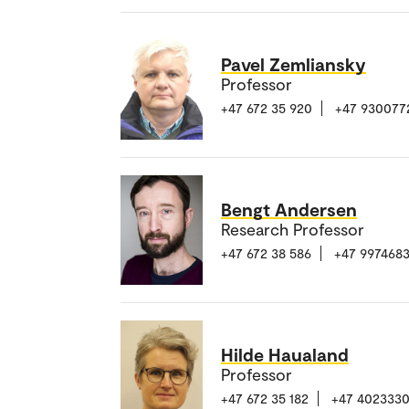
Pavel Zemliansky
Professor
+47 672 35 920
+47 930077
Bengt Andersen
Research Professor
+47 672 38 586
+47 997468
Hilde Haualand
Professor
+47 672 35 182
+47 402333