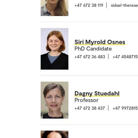
+47 672 38 119
sidsel-theres
Siri Myrold Osnes
PhD Candidate
+47 672 36 483
+47 4548715
Dagny Stuedahl
Professor
+47 672 38 437
+47 9972815