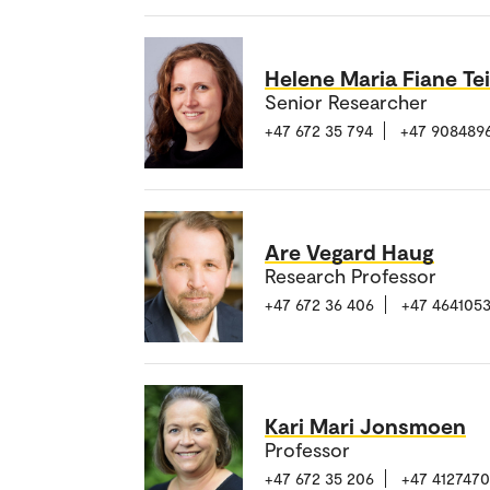
Helene Maria Fiane Te
Senior Researcher
+47 672 35 794
+47 908489
Are Vegard Haug
Research Professor
+47 672 36 406
+47 464105
Kari Mari Jonsmoen
Professor
+47 672 35 206
+47 412747