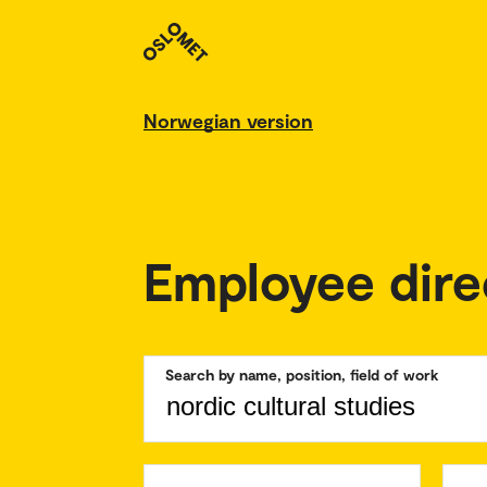
Norwegian version
Employee dire
Search by name, position, field of work