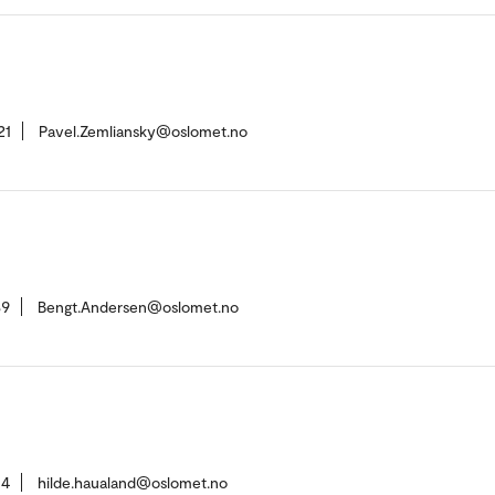
21
Pavel.Zemliansky@oslomet.no
39
Bengt.Andersen@oslomet.no
04
hilde.haualand@oslomet.no