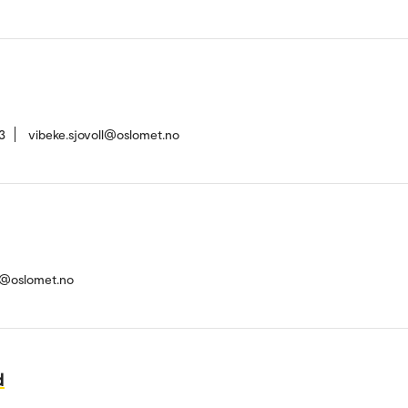
3
vibeke.sjovoll@oslomet.no
d@oslomet.no
d