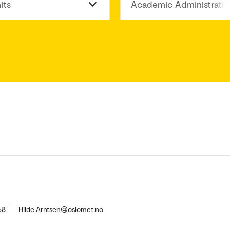
its
Academic Administratio
68
Hilde.Arntsen@oslomet.no