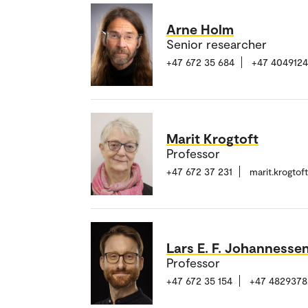
Arne Holm
Senior researcher
+47 672 35 684
+47 4049124
Marit Krogtoft
Professor
+47 672 37 231
marit.krogto
Lars E. F. Johannesse
Professor
+47 672 35 154
+47 4829378