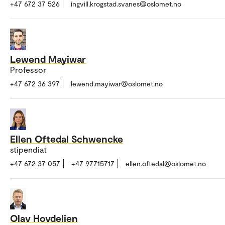
+47 672 37 526
ingvill.krogstad.svanes@oslomet.no
Lewend Mayiwar
Professor
+47 672 36 397
lewend.mayiwar@oslomet.no
Ellen Oftedal Schwencke
stipendiat
+47 672 37 057
+47 97715717
ellen.oftedal@oslomet.no
Olav Hovdelien