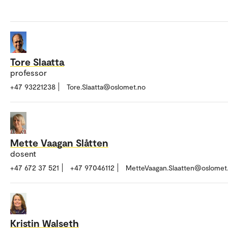
Tore Slaatta
professor
+47 93221238
Tore.Slaatta@oslomet.no
Mette Vaagan Slåtten
dosent
+47 672 37 521
+47 97046112
MetteVaagan.Slaatten@oslomet
Kristin Walseth