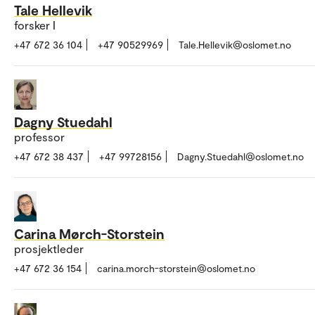
Tale Hellevik
forsker I
+47 672 36 104
+47 90529969
Tale.Hellevik@oslomet.no
Dagny Stuedahl
professor
+47 672 38 437
+47 99728156
Dagny.Stuedahl@oslomet.no
Carina Mørch-Storstein
prosjektleder
+47 672 36 154
carina.morch-storstein@oslomet.no