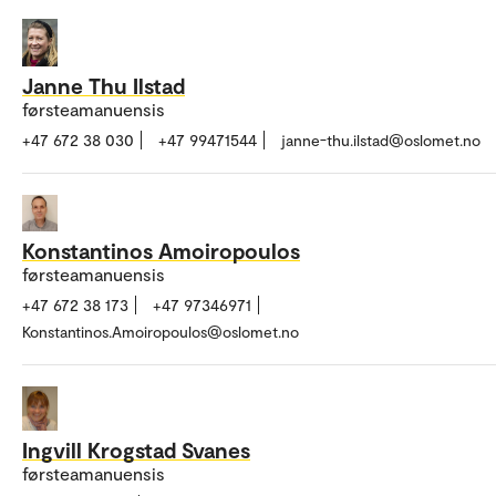
Janne Thu Ilstad
førsteamanuensis
+47 672 38 030
+47 99471544
janne-thu.ilstad@oslomet.no
Konstantinos Amoiropoulos
førsteamanuensis
+47 672 38 173
+47 97346971
Konstantinos.Amoiropoulos@oslomet.no
Ingvill Krogstad Svanes
førsteamanuensis