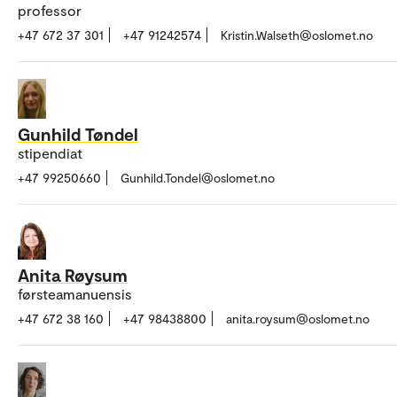
professor
+47 672 37 301
+47 91242574
Kristin.Walseth@oslomet.no
Gunhild Tøndel
stipendiat
+47 99250660
Gunhild.Tondel@oslomet.no
Anita Røysum
førsteamanuensis
+47 672 38 160
+47 98438800
anita.roysum@oslomet.no