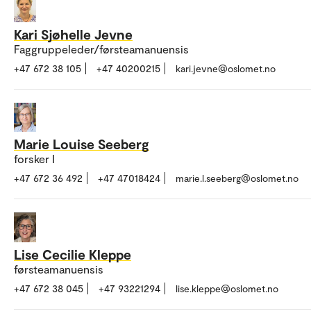
Kari Sjøhelle Jevne
Faggruppeleder/førsteamanuensis
+47 672 38 105
+47 40200215
kari.jevne@oslomet.no
Marie Louise Seeberg
forsker I
+47 672 36 492
+47 47018424
marie.l.seeberg@oslomet.no
Lise Cecilie Kleppe
førsteamanuensis
+47 672 38 045
+47 93221294
lise.kleppe@oslomet.no