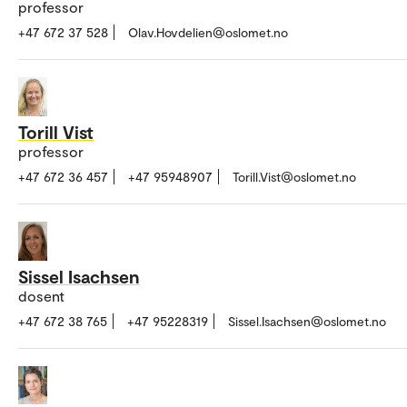
professor
+47 672 37 528
Olav.Hovdelien@oslomet.no
Torill Vist
professor
+47 672 36 457
+47 95948907
Torill.Vist@oslomet.no
Sissel Isachsen
dosent
+47 672 38 765
+47 95228319
Sissel.Isachsen@oslomet.no