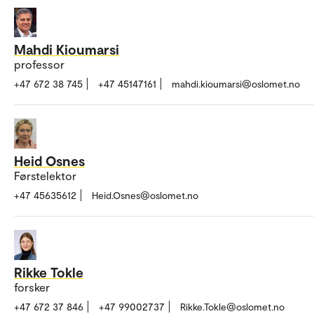
Mahdi Kioumarsi
professor
+47 672 38 745
+47 45147161
mahdi.kioumarsi@oslomet.no
Heid Osnes
Førstelektor
+47 45635612
Heid.Osnes@oslomet.no
Rikke Tokle
forsker
+47 672 37 846
+47 99002737
Rikke.Tokle@oslomet.no