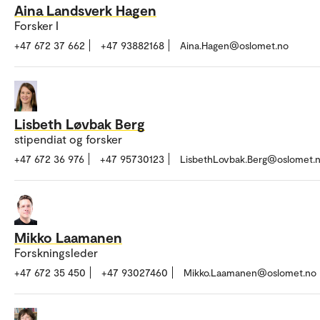
Aina Landsverk Hagen
Forsker I
+47 672 37 662
+47 93882168
Aina.Hagen@oslomet.no
Lisbeth Løvbak Berg
stipendiat og forsker
+47 672 36 976
+47 95730123
LisbethLovbak.Berg@oslomet.
Mikko Laamanen
Forskningsleder
+47 672 35 450
+47 93027460
Mikko.Laamanen@oslomet.no