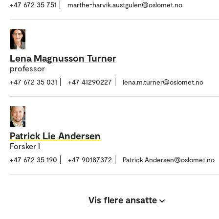
+47 672 35 751
marthe-harvik.austgulen@oslomet.no
Lena Magnusson Turner
professor
+47 672 35 031
+47 41290227
lena.m.turner@oslomet.no
Patrick Lie Andersen
Forsker I
+47 672 35 190
+47 90187372
Patrick.Andersen@oslomet.no
Vis flere ansatte