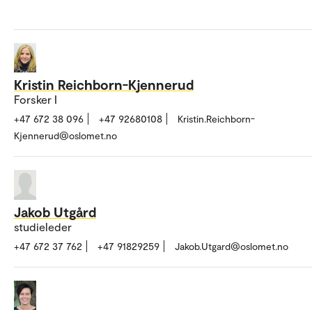
Kristin Reichborn-Kjennerud
Forsker I
+47 672 38 096
+47 92680108
Kristin.Reichborn-
Kjennerud@oslomet.no
Jakob Utgård
studieleder
+47 672 37 762
+47 91829259
Jakob.Utgard@oslomet.no