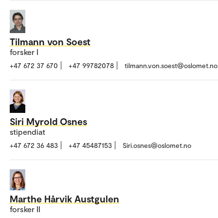
Tilmann von Soest
forsker I
+47 672 37 670
+47 99782078
tilmann.von.soest@oslomet.no
Siri Myrold Osnes
stipendiat
+47 672 36 483
+47 45487153
Siri.osnes@oslomet.no
Marthe Hårvik Austgulen
forsker II