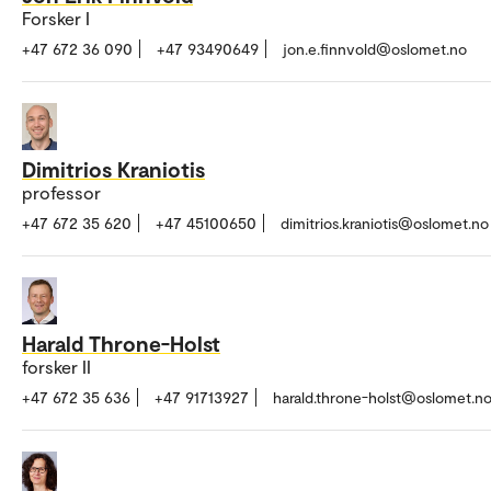
Forsker I
+47 672 36 090
+47 93490649
jon.e.finnvold@oslomet.no
Dimitrios Kraniotis
professor
+47 672 35 620
+47 45100650
dimitrios.kraniotis@oslomet.no
Harald Throne-Holst
forsker II
+47 672 35 636
+47 91713927
harald.throne-holst@oslomet.n