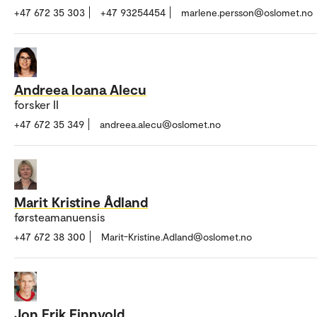
+47 672 35 303
+47 93254454
marlene.persson@oslomet.no
Andreea Ioana Alecu
forsker II
+47 672 35 349
andreea.alecu@oslomet.no
Marit Kristine Ådland
førsteamanuensis
+47 672 38 300
Marit-Kristine.Adland@oslomet.no
Jon Erik Finnvold