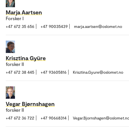
Marja Aartsen
Forsker I
+47 672 35 656
+47 90035439
marja.aartsen@oslomet.no
Krisztina Gyüre
forsker II
+47 672 38 445
+47 93605816
Krisztina.Gyure@oslomet.no
Vegar Bjørnshagen
forsker II
+47 672 36 722
+47 90668314
Vegar.Bjornshagen@oslomet.n