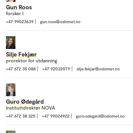
Gun Roos
forsker I
+47 99023639
gun.roos@oslomet.no
Silje Fekjær
prorektor for utdanning
+47 672 35 088
+47 92032079
silje.fekjar@oslomet.no
Guro Ødegård
Instituttdirektør NOVA
+47 672 38 325
+47 99024922
guro.odegard@oslomet.no