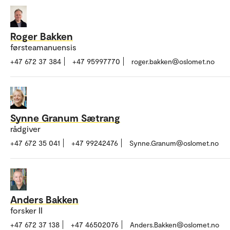
Roger Bakken
førsteamanuensis
+47 672 37 384
+47 95997770
roger.bakken@oslomet.no
Synne Granum Sætrang
rådgiver
+47 672 35 041
+47 99242476
Synne.Granum@oslomet.no
Anders Bakken
forsker II
+47 672 37 138
+47 46502076
Anders.Bakken@oslomet.no