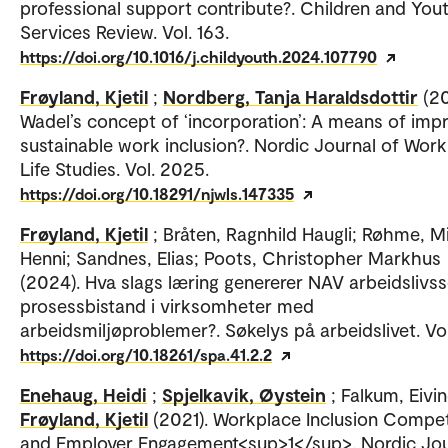
professional support contribute?. Children and You
Services Review. Vol. 163.
https://doi.org/10.1016/j.childyouth.2024.107790
Frøyland, Kjetil
;
Nordberg, Tanja Haraldsdottir
(2
Wadel’s concept of ‘incorporation’: A means of imp
sustainable work inclusion?. Nordic Journal of Work
Life Studies. Vol. 2025.
https://doi.org/10.18291/njwls.147335
Frøyland, Kjetil
; Bråten, Ragnhild Haugli; Røhme, M
Henni; Sandnes, Elias; Poots, Christopher Markhus
(2024). Hva slags læring genererer NAV arbeidslivs
prosessbistand i virksomheter med
arbeidsmiljøproblemer?. Søkelys på arbeidslivet. Vol
https://doi.org/10.18261/spa.41.2.2
Enehaug, Heidi
;
Spjelkavik, Øystein
; Falkum, Eivin
Frøyland, Kjetil
(2021). Workplace Inclusion Compe
and Employer Engagement<sup>1</sup>. Nordic Jou