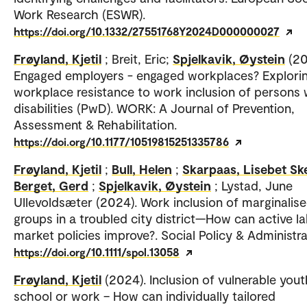
Work Research (ESWR).
https://doi.org/10.1332/27551768Y2024D000000027
Frøyland, Kjetil
; Breit, Eric;
Spjelkavik, Øystein
(20
Engaged employers - engaged workplaces? Explori
workplace resistance to work inclusion of persons 
disabilities (PwD). WORK: A Journal of Prevention,
Assessment & Rehabilitation.
https://doi.org/10.1177/10519815251335786
Frøyland, Kjetil
;
Bull, Helen
;
Skarpaas, Lisebet Sk
Berget, Gerd
;
Spjelkavik, Øystein
; Lystad, June
Ullevoldsæter (2024). Work inclusion of marginalis
groups in a troubled city district—How can active l
market policies improve?. Social Policy & Administra
https://doi.org/10.1111/spol.13058
Frøyland, Kjetil
(2024). Inclusion of vulnerable yout
school or work – How can individually tailored