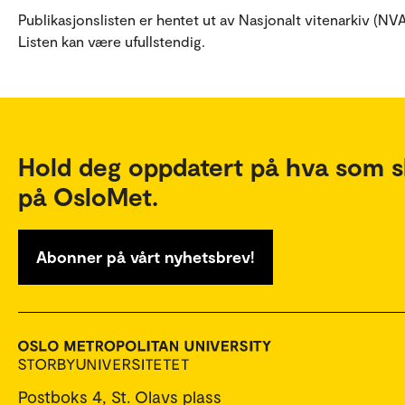
Publikasjonslisten er hentet ut av Nasjonalt vitenarkiv (NVA
Listen kan være ufullstendig.
Hold deg oppdatert på hva som s
på OsloMet.
Abonner på vårt nyhetsbrev!
Postboks 4, St. Olavs plass