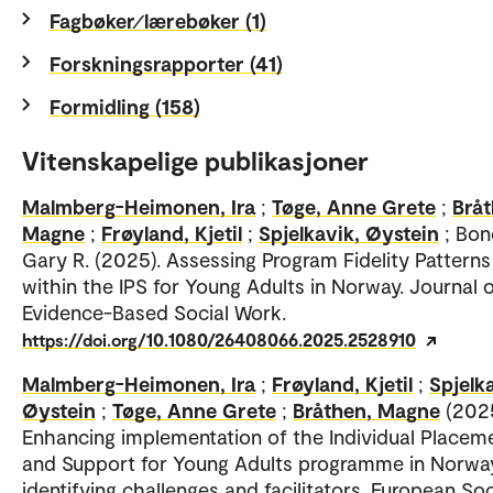
Fagbøker⁄lærebøker (1)
Forskningsrapporter (41)
Formidling (158)
Vitenskapelige publikasjoner
Malmberg-Heimonen, Ira
;
Tøge, Anne Grete
;
Bråt
Magne
;
Frøyland, Kjetil
;
Spjelkavik, Øystein
; Bon
Gary R. (2025). Assessing Program Fidelity Patterns
within the IPS for Young Adults in Norway. Journal 
Evidence-Based Social Work.
https://doi.org/10.1080/26408066.2025.2528910
Malmberg-Heimonen, Ira
;
Frøyland, Kjetil
;
Spjelk
Øystein
;
Tøge, Anne Grete
;
Bråthen, Magne
(2025
Enhancing implementation of the Individual Placem
and Support for Young Adults programme in Norwa
identifying challenges and facilitators. European Soc